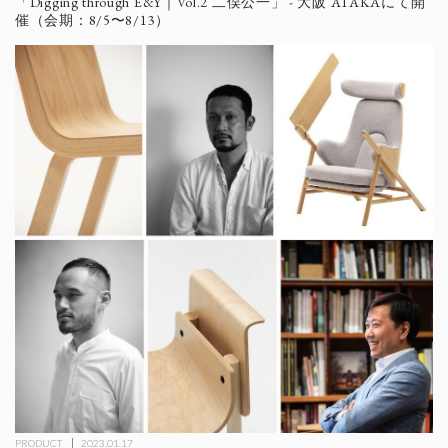
「Digging through E&Y｜Vol.2 二俣公一」 - 大阪 ATAKAにて開
催（会期：8/5〜8/13）
PRODUCT
2023.01.17