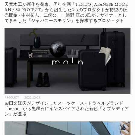
天童木工が新作を発表、周年企画「TENDO JAPANESE MODE
RN / 80 PROJECT」から誕生した3つのプロダクトが待望の販
売開始 - 中村拓志、二俣公一、熊野 亘の3氏がデザイナーとし
て参画した「ジャパニーズモダン」を探求するプロジェクト
PRODUCT
2022.12.03
柴田文江氏がデザインしたスーツケース - トラベルブランド
「moln」から黒曜石にインスパイアされた新色「オブシディア
ン」が登場