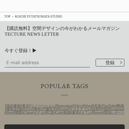
TOP
KOICHI FUTATSUMATA STUDIO
【購読無料】空間デザインの今がわかるメールマガジン
TECTURE NEWS LETTER
今すぐ登録！▶
POPULAR TAGS
海外建築
東京
リノベーション
Renovation
Tokyo
Wood
木造
YouTube
動画
展覧会
海外
Art
海外
戸建住宅
Design
サステナブル
自然
中国
Residential
Hotel
開業
China
ホテル
RC造
Cafe
新築
家具
カフェ
Report
現地レポート