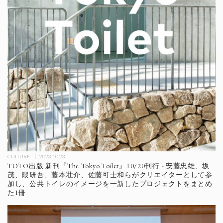
CULTURE
2023.10.23
TOTO出版 新刊『The Tokyo Toilet』10/20刊行 - 安藤忠雄、坂
茂、隈研吾、藤本壮介、佐藤可士和らがクリエイターとして参
加し、公共トイレのイメージを一新したプロジェクトをまとめ
た1冊