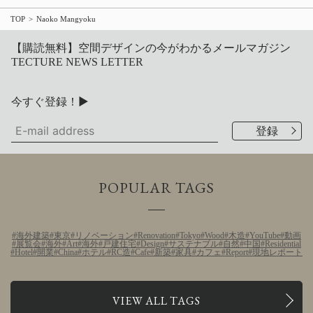
TOP
Naoko Mangyoku
【購読無料】空間デザインの今がわかるメールマガジン
TECTURE NEWS LETTER
今すぐ登録！▶
POPULAR TAGS
海外建築
東京
リノベーション
Renovation
Tokyo
Wood
木造
YouTube
動画
展覧会
海外
Art
海外
戸建住宅
Design
サステナブル
自然
中国
Residential
Hotel
開業
China
ホテル
RC造
Cafe
新築
家具
カフェ
Report
現地レポート
VIEW ALL TAGS