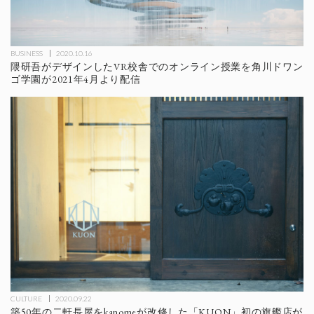
BUSINESS
2020.10.16
隈研吾がデザインしたVR校舎でのオンライン授業を角川ドワン
ゴ学園が2021年4月より配信
CULTURE
2020.09.22
築50年の二軒長屋をkanomeが改修した「KUON」初の旗艦店が