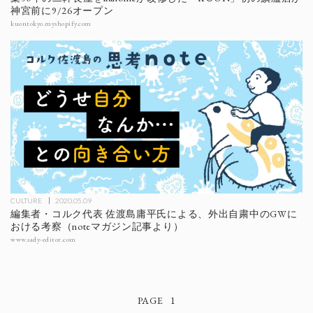
神宮前に9/26オープン
kuontokyo.myshopify.com
CULTURE
2020.05.09
編集者・コルク代表 佐渡島庸平氏による、外出自粛中のGWに
おける考察（noteマガジン記事より）
www.sady-editor.com
1