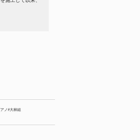
事を施工して以来、
ピアノ
大林組