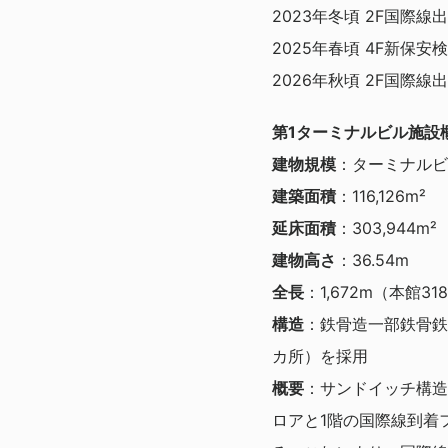
2023年冬頃 2F国際
2025年春頃 4F新保
2026年秋頃 2F国際
第1ターミナルビル施設
建物規模
：ターミナルビ
建築面積
：116,126m²
延床面積
：303,944m²
建物高さ
：36.54m
全長
：1,672m（本館3
構造
：鉄骨造一部鉄骨鉄
カ所）を採用
概要
：サンドイッチ構造
ロアと1階の国際線到着