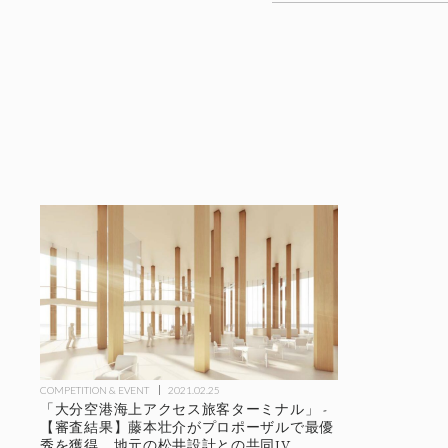
COMPETITION & EVENT
2021.02.25
「大分空港海上アクセス旅客ターミナル」 -
【審査結果】藤本壮介がプロポーザルで最優
秀を獲得、地元の松井設計との共同JV