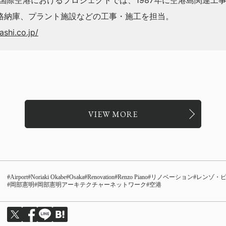
西国際空港におけるプロジェクトでは、1987年に空港島関連工
格納庫、プラント施設などの工事・施工を担当。
shi.co.jp/
VIEW MORE
Airport
Noriaki Okabe
Osaka
Renovation
Renzo Piano
リノベーション
レンゾ・
岡部憲明
岡部憲明アーキテクチャーネットワーク
空港