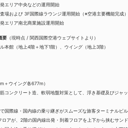
線出発エリア中央などの運用開始
安検査場および 3F国際線ラウンジ運用開始（※空港主要機能完成
線出発エリア南北商業施設運用開始
概要
（現時点 / 関西国際空港ウェブサイトより）
ル本館（地上4階＋地下1階）、ウイング（地上3階）
18m＋ウイング各677m）
筋コンクリート造、軟弱地盤対策として、浮き基礎及びジャッ
で国際線・国内線の乗り継ぎがスムーズな旅客ターミナルビル
フロアが、2階の国内線出発・到着フロアを上下から挟むサン