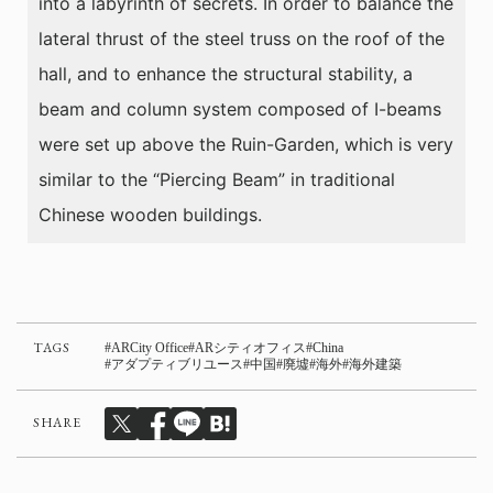
into a labyrinth of secrets. In order to balance the
lateral thrust of the steel truss on the roof of the
hall, and to enhance the structural stability, a
beam and column system composed of I-beams
were set up above the Ruin-Garden, which is very
similar to the “Piercing Beam” in traditional
Chinese wooden buildings.
TAGS
ARCity Office
ARシティオフィス
China
アダプティブリユース
中国
廃墟
海外
海外建築
SHARE