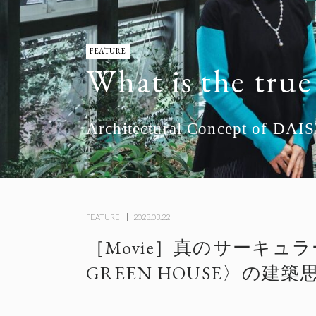
FEATURE
What is the tru
Architectural Concept of D
FEATURE
2023.03.22
［Movie］真のサーキュラ
GREEN HOUSE〉の建築