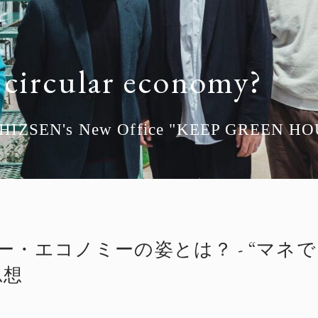
e circular economy?
AISHIZSEN's New Office "KEEP GREEN H
ー・エコノミーの姿とは？ - “マネで
思想