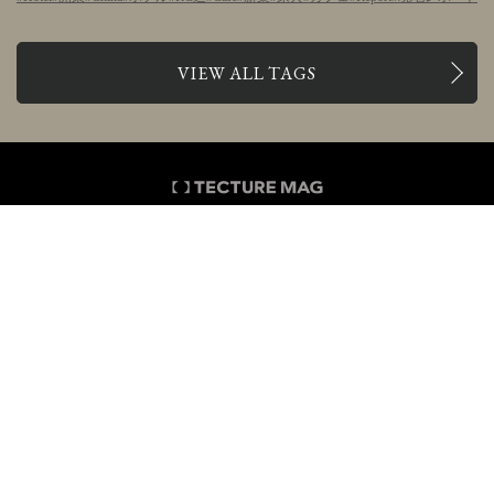
VIEW ALL TAGS
FEATURE
JOB
CULTURE
PROJECT
BUSINESS
PRODUCT
COMPETITION & EVENT
YouTube
Instagram
Twitter
Facebook
Pinterest
お問い合わせ
広告掲載について
事例掲載について
求人掲載について
取材依頼について
ABOUT
PRIVACY POLICY
利用規約
CONTACT