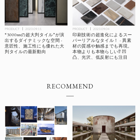
PRODUCT
2023.09.11
PRODUCT
2023.09.04
“3000㎜の超大判タイル”が演
印刷技術の超進化によるスー
出するダイナミックな空間 -
パーリアルなタイル！ - 異素
意匠性、施工性にも優れた大
材の質感や触感までも再現。
判タイルの最新動向
本物よりも本物らしい⁉ 凹
凸、光沢、低反射にも注目
RECOMMEND