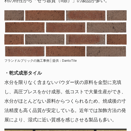
料の特性から「せっ器質（Ⅱ類）」の製品が多い。
フランドルブリックの施工事例 | 提供：DantoTile
・乾式成形タイル
水分を限りなく含まないパウダー状の原料を金型に充填
し、高圧プレスをかけ成形。低コストで大量生産ができ、
水分がほとんどない原料からつくられるため、焼成後の寸
法精度も高く品質が安定している。近年では加飾方法の発
展により、湿式に近い質感を感じさせる製品も多い。