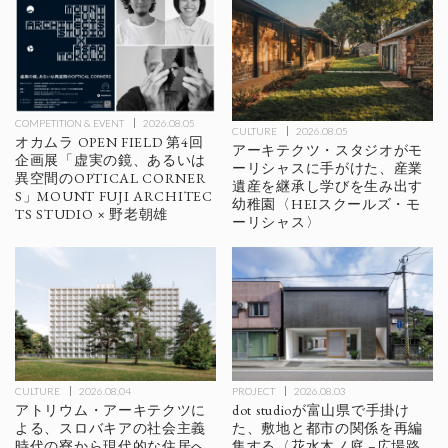
COMPETITION & EVENT
2026.08.05
CULTURE
2026.08.05
オカムラ OPEN FIELD 第4回
アーキテクツ・スタジオがモ
企画展「虚実の鏡、あるいは
ーリシャスに手がけた、産業
異空間のOPTICAL CORNER
遺産を継承し学びを生み出す
S」MOUNT FUJI ARCHITEC
幼稚園〈HEIスクールズ・モ
TS STUDIO × 野老朝雄
ーリシャス〉
CULTURE
2026.08.04
PROJECT
2026.08.03
アトリウム・アーキテクツに
dot studioが富山県で手掛け
よる、スロバキアの社会主義
た、敷地と都市の関係を再編
時代の寮から現代的な住居へ
集する〈花水木ノ庭 –広場路