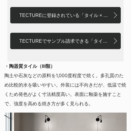
TECTUREに登録されている「タイル × せっ器質」
TECTUREでサンプル請求できる「タイル × せっ器質」
・陶器質タイル（Ⅲ類）
陶土や石灰などの原料を1,000度程度で焼く。多孔質のた
め比較的水を吸いやすい。外装には不向きだが、低温で焼
くため発色がよく寸法精度高い。表面に釉薬を施すこと
で、強度を高める焼き方が多く見られる。