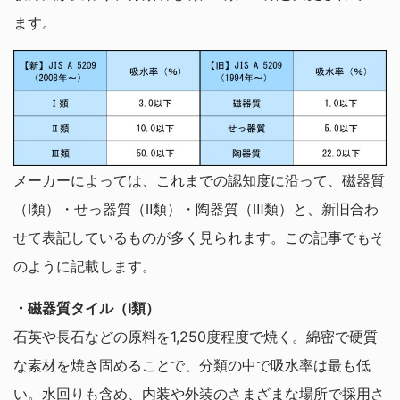
ます。
メーカーによっては、これまでの認知度に沿って、磁器質
（Ⅰ類）・せっ器質（Ⅱ類）・陶器質（Ⅲ類）と、新旧合わ
せて表記しているものが多く見られます。この記事でもそ
のように記載します。
・磁器質タイル（Ⅰ類）
石英や長石などの原料を1,250度程度で焼く。綿密で硬質
な素材を焼き固めることで、分類の中で吸水率は最も低
い。水回りも含め、内装や外装のさまざまな場所で採用さ