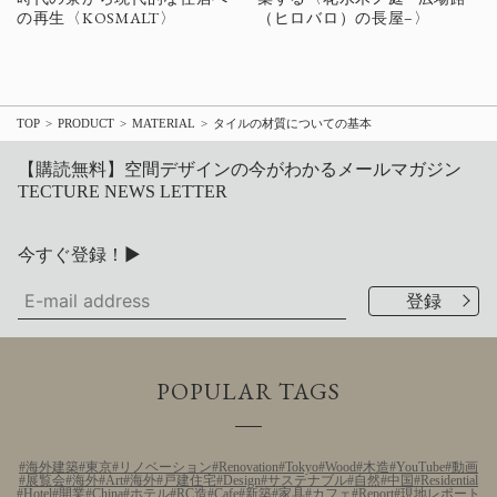
の再生〈KOSMALT〉
（ヒロバロ）の長屋–〉
TOP
PRODUCT
MATERIAL
タイルの材質についての基本
【購読無料】空間デザインの今がわかるメールマガジン
TECTURE NEWS LETTER
今すぐ登録！▶
POPULAR TAGS
海外建築
東京
リノベーション
Renovation
Tokyo
Wood
木造
YouTube
動画
展覧会
海外
Art
海外
戸建住宅
Design
サステナブル
自然
中国
Residential
Hotel
開業
China
ホテル
RC造
Cafe
新築
家具
カフェ
Report
現地レポート