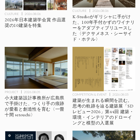
CULTURE
2026.08.06
CULTURE
2026.08.06
K-Studioがギリシャに手がけ
2026年日本建築学会賞 作品選
た、100年手付かずのワイナリ
奨の10建築を特集
ーをアダプティブリユースし
た〈デクサメネス・シーサイ
ド・ホテル〉
PROJECT
2026.08.05
COMPETITION & EVENT
2026.08.05
小大建築設計事務所が広島県
建築が生まれる瞬間を読む。
で手掛けた、つくり手の痕跡
思考の軌跡を辿る建築展「SD
が愛着と創造性を育む〈一畳
レビュー2026」第44回 建築・
十間 setouchi〉
環境・インテリアのドローイ
ングと模型の入選展