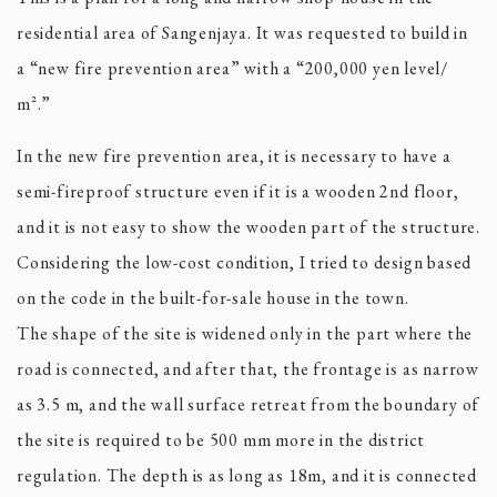
residential area of Sangenjaya. It was requested to build in
a “new fire prevention area” with a “200,000 yen level/
m².”
In the new fire prevention area, it is necessary to have a
semi-fireproof structure even if it is a wooden 2nd floor,
and it is not easy to show the wooden part of the structure.
Considering the low-cost condition, I tried to design based
on the code in the built-for-sale house in the town.
The shape of the site is widened only in the part where the
road is connected, and after that, the frontage is as narrow
as 3.5 m, and the wall surface retreat from the boundary of
the site is required to be 500 mm more in the district
regulation. The depth is as long as 18m, and it is connected