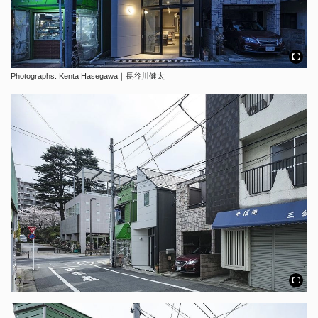
Photographs: Kenta Hasegawa｜長谷川健太