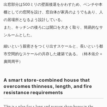
出窓部分は500ミリの壁面後退をかわすため、ベンチや本
棚としての窓間を設け、窓自体が家具のようでもあり、人
の居場所となるよう設計している。
また、キッチンの後ろには開口を大きく取り、簡易的なサ
ンルームとした。
細いという親密さをつくり出すスケールと、長いという都
市空間的なスケールの共存した建築である。（柿木佑介＋
廣岡周平）
A smart store-combined house that
overcomes thinness, length, and fire
resistance requirements
This is a plan for a long and narrow shop-house in the