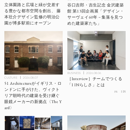
立体園路と広場と緑が交差す
谷口吉郎・吉生記念 金沢建築
る豊かな都市空間を創出、 藤
館 第13回企画展「デザイン・
本壮介デザイン監修の明治公
サーヴェイ60年－集落を見つ
園が博多駅前にオープン
めた建築家たち」
BUSINESS
2026.08.06
CULTURE
2026.08.07
［Interview］チームでつくる
51 Architectureがイギリス・ロ
「I INらしさ」とは
ンドンに手がけた、ヴィクト
PR
I IN
リア朝時代の建築を受け継ぐ
眼鏡メーカーの新拠点〈The Y
ard〉