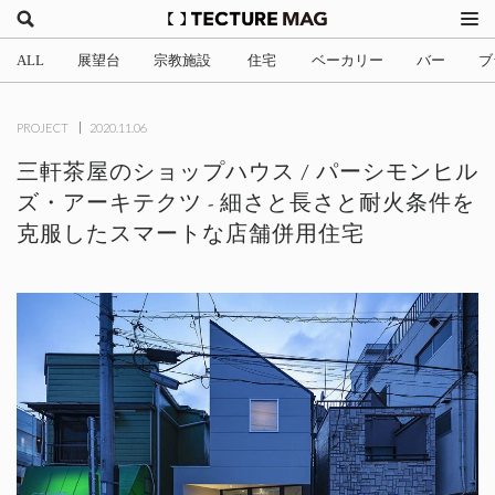
ALL
展望台
宗教施設
住宅
ベーカリー
バー
ブ
(2)
(1)
(705)
(3)
(34)
(4
PROJECT
2020.11.06
三軒茶屋のショップハウス / パーシモンヒル
ズ・アーキテクツ - 細さと長さと耐火条件を
克服したスマートな店舗併用住宅