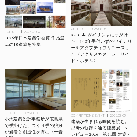
CULTURE
2026.08.06
CULTURE
2026.08.06
K-Studioがギリシャに手がけ
2026年日本建築学会賞 作品選
た、100年手付かずのワイナリ
奨の10建築を特集
ーをアダプティブリユースし
た〈デクサメネス・シーサイ
ド・ホテル〉
PROJECT
2026.08.05
COMPETITION & EVENT
2026.08.05
小大建築設計事務所が広島県
建築が生まれる瞬間を読む。
で手掛けた、つくり手の痕跡
思考の軌跡を辿る建築展「SD
が愛着と創造性を育む〈一畳
レビュー2026」第44回 建築・