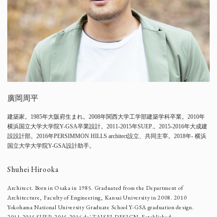
廣岡周平
建築家。1985年大阪府生まれ。2008年関西大学工学部建築学科卒業。2010年
横浜国立大学大学院Y-GSA卒業設計。2011-2015年SUEP.。2015-2016年大成建
設設計部。2016年PERSIMMON HILLS architect設立、共同主宰。2018年- 横浜
国立大学大学院Y-GSA設計助手。
Shuhei Hirooka
Architect. Born in Osaka in 1985. Graduated from the Department of
Architecture, Faculty of Engineering, Kansai University in 2008. 2010
Yokohama National University Graduate School Y-GSA graduation design.
2011-2015 SUEP. 2015-2016 de'-TAISEI DESIGN. Established