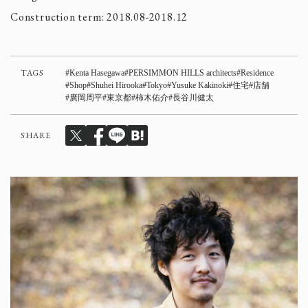
Construction term: 2018.08-2018.12
TAGS
Kenta Hasegawa
PERSIMMON HILLS architects
Residence
Shop
Shuhei Hirooka
Tokyo
Yusuke Kakinoki
住宅
店舗
廣岡周平
東京都
柿木佑介
長谷川健太
SHARE