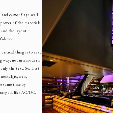
ns and camouflage wall
e power of the materials
 and the layout
nfidence.
critical thing is to read
g way, not in a modern
nly the text. So, first
a nostalgic, new,
he same time by
changed, like AC/DC.