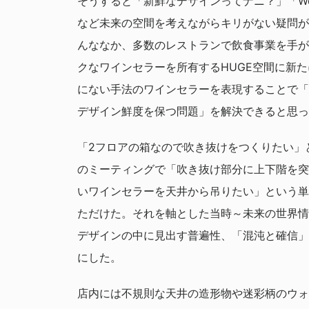
そうすると「新鮮なデザインってナニ？」「W
など未来の空間を考えながらキリがない疑問が
んななか、多数のレストランで飲食事業を手が
クなワインセラーを所有するHUGE空間に新
にない手法のワインセラーを表現することで「
デザイン鮮度を保つ問題」を解決できると思っ
「2フロアの箱なので吹き抜けをつくりたい」
のミーティングで「吹き抜け部分に上下階を突
いワインセラーを天井から吊りたい」という単
ただけた。それを軸とした当時～未来の世界情
デザインの中に見出す普遍性、「混沌と確信」
にした。
店内には不規則な天井の造形物や迷彩柄のウォ