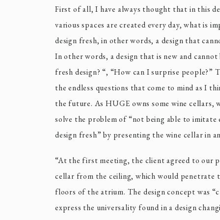
First of all, I have always thought that in this 
various spaces are created every day, what is im
design fresh, in other words, a design that cann
In other words, a design that is new and cannot
fresh design? “, “How can I surprise people?” T
the endless questions that come to mind as I th
the future. As HUGE owns some wine cellars, 
solve the problem of “not being able to imitate 
design fresh” by presenting the wine cellar in 
“At the first meeting, the client agreed to our 
cellar from the ceiling, which would penetrate
floors of the atrium. The design concept was “c
express the universality found in a design chan