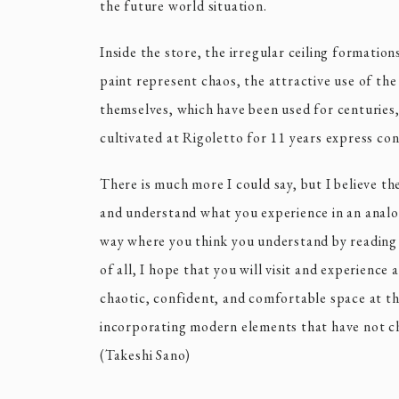
the future world situation.
Inside the store, the irregular ceiling formatio
paint represent chaos, the attractive use of th
themselves, which have been used for centuries,
cultivated at Rigoletto for 11 years express co
There is much more I could say, but I believe the 
and understand what you experience in an analo
way where you think you understand by reading o
of all, I hope that you will visit and experience 
chaotic, confident, and comfortable space at t
incorporating modern elements that have not 
(Takeshi Sano)