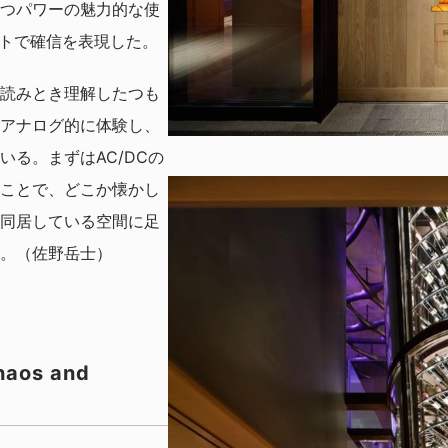
つパワーの魅力的な使
ウトで確信を表現した。
読みとき理解したつも
アナログ的に体験し、
る。まずはAC/DCの
ことで、どこか懐かし
同居している空間に足
。（佐野岳士）
chaos and