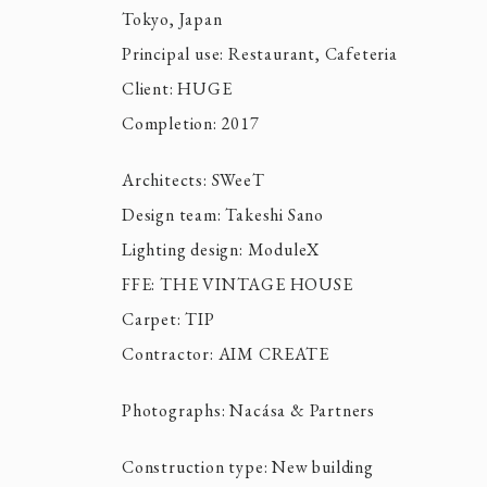
Tokyo, Japan
Principal use: Restaurant, Cafeteria
Client: HUGE
Completion: 2017
Architects: SWeeT
Design team: Takeshi Sano
Lighting design: ModuleX
FFE: THE VINTAGE HOUSE
Carpet: TIP
Contractor: AIM CREATE
Photographs: Nacása & Partners
Construction type: New building