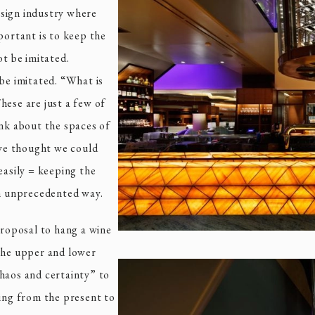
design industry where
portant is to keep the
ot be imitated.
 be imitated. “What is
hese are just a few of
ink about the spaces of
we thought we could
easily = keeping the
an unprecedented way.
proposal to hang a wine
 the upper and lower
haos and certainty” to
ging from the present to