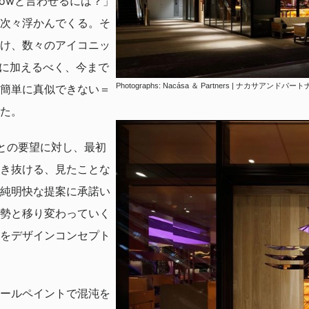
owと言わせるには？」
次々浮かんでくる。そ
け、数々のアイコニッ
たに加えるべく、今まで
Photographs: Nacása ＆ Partners | ナカサアンドパー
簡単に真似できない＝
た。
との要望に対し、最初
き抜ける、見たことな
純明快な提案に承諾い
勢と移り変わっていく
をデザインコンセプト
ールペイントで混沌を