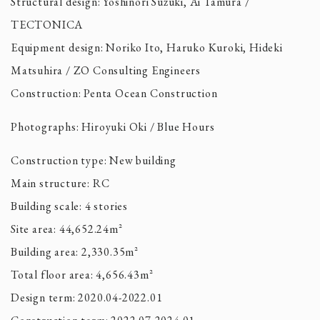
Structural design: Yoshinori Suzuki, Ai Tamura /
TECTONICA
Equipment design: Noriko Ito, Haruko Kuroki, Hideki
Matsuhira / ZO Consulting Engineers
Construction: Penta Ocean Construction
Photographs: Hiroyuki Oki / Blue Hours
Construction type: New building
Main structure: RC
Building scale: 4 stories
Site area: 44,652.24m²
Building area: 2,330.35m²
Total floor area: 4,656.43m²
Design term: 2020.04-2022.01