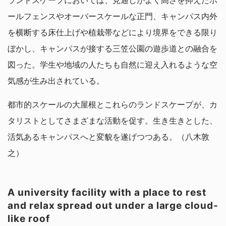
ランドスケープにおいては、見通しがよく高さを抑えたポ
ールフェンスやオーバースケールな正門、キャンパス内外
を横断する床仕上げや植栽帯などにより境界をできる限り
ぼかし、キャンパスが接する三笠公園の遊歩道との融合を
図った。学生や地域の人たちも自然に迎え入れるような空
気感が生み出されている。
都市的スケールの大屋根とこれらのランドスケープが、カ
タリストとしてさまざまな活動を促す。生き生きとした、
活気あるキャンパスへと変貌を遂げつつある。（八木敦
之）
A university facility with a place to rest
and relax spread out under a large cloud-
like roof