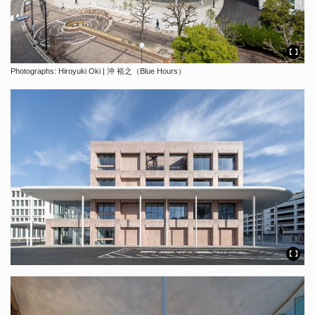
Photographs: Hiroyuki Oki | 沖 裕之（Blue Hours）