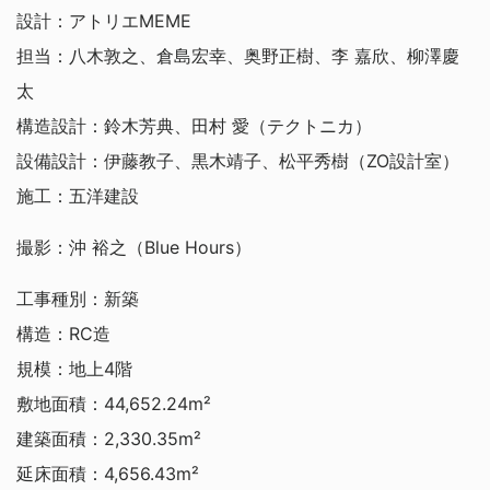
設計：アトリエMEME
担当：八木敦之、倉島宏幸、奥野正樹、李 嘉欣、柳澤慶
太
構造設計：鈴木芳典、田村 愛（テクトニカ）
設備設計：伊藤教子、黒木靖子、松平秀樹（ZO設計室）
施工：五洋建設
撮影：沖 裕之（Blue Hours）
工事種別：新築
構造：RC造
規模：地上4階
敷地面積：44,652.24m²
建築面積：2,330.35m²
延床面積：4,656.43m²