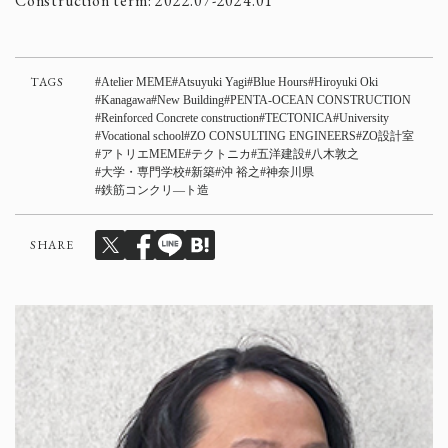
Construction term: 2022.07-2024.01
TAGS
Atelier MEME
Atsuyuki Yagi
Blue Hours
Hiroyuki Oki
Kanagawa
New Building
PENTA-OCEAN CONSTRUCTION
Reinforced Concrete construction
TECTONICA
University
Vocational school
ZO CONSULTING ENGINEERS
ZO設計室
アトリエMEME
テクトニカ
五洋建設
八木敦之
大学・専門学校
新築
沖 裕之
神奈川県
鉄筋コンクリ―ト造
SHARE