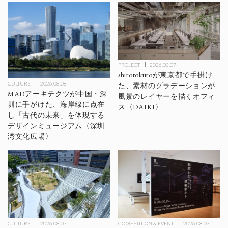
PROJECT
2026.08.07
shirotokuroが東京都で手掛け
CULTURE
2026.08.08
た、素材のグラデーションが
MADアーキテクツが中国・深
風景のレイヤーを描くオフィ
圳に手がけた、海岸線に点在
ス〈DAIKI〉
し「古代の未来」を体現する
デザインミュージアム〈深圳
湾文化広場〉
Architects Other Projects
CULTURE
2026.08.07
COMPETITION & EVENT
2026.08.07
アトリエMEME