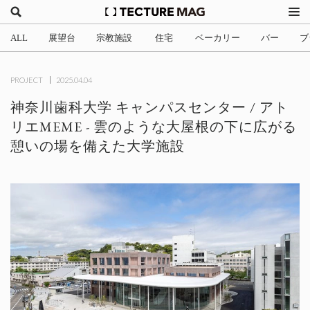
ALL
展望台
宗教施設
住宅
ベーカリー
バー
ブ
(2)
(1)
(705)
(3)
(34)
(4
PROJECT
2025.04.04
神奈川歯科大学 キャンパスセンター / アト
リエMEME - 雲のような大屋根の下に広がる
憩いの場を備えた大学施設