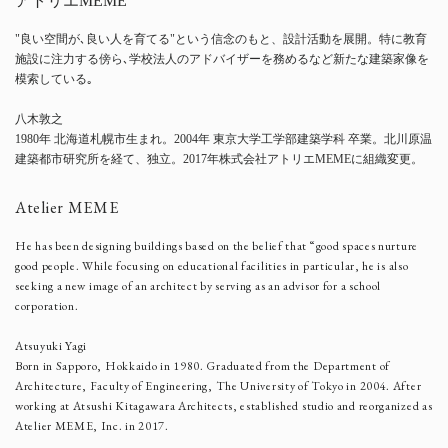
アトリエMEME
"良い空間が､良い人を育てる"という信念のもと、設計活動を展開。特に教育
施設に注力する傍ら､学校法人のアドバイザーを務めるなど新たな建築家像を
模索している｡
八木敦之
1980年 北海道札幌市生まれ。2004年 東京大学工学部建築学科 卒業。北川原温
建築都市研究所を経て、独立。2017年株式会社アトリエMEMEに組織変更。
Atelier MEME
He has been designing buildings based on the belief that “good spaces nurture
good people. While focusing on educational facilities in particular, he is also
seeking a new image of an architect by serving as an advisor for a school
corporation.
Atsuyuki Yagi
Born in Sapporo, Hokkaido in 1980. Graduated from the Department of
Architecture, Faculty of Engineering, The University of Tokyo in 2004. After
working at Atsushi Kitagawara Architects, established studio and reorganized as
Atelier MEME, Inc. in 2017.