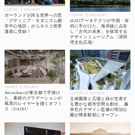
CULTURE
2026.08.09
ポーランドが誇る世界への窓
CULTURE
2026.08.08
MADアーキテクツが中国・深
「グディニア・モダニズム都
圳に手がけた、海岸線に点在
市中心地区」がユネスコ世界
し「古代の未来」を体現する
遺産に登録！
デザインミュージアム〈深圳
湾文化広場〉
PROJECT
2026.08.07
shirotokuroが東京都で手掛け
CULTURE
2026.08.07
た、素材のグラデーションが
立体園路と広場と緑が交差す
風景のレイヤーを描くオフィ
る豊かな都市空間を創出、 藤
ス〈DAIKI〉
本壮介デザイン監修の明治公
園が博多駅前にオープン