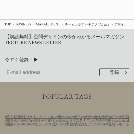
TOP
BUSINESS
MANAGEMENT
チームラボアーキテクツが設計・デザインを担当する認定こども園がファイターズの新ボールパーク〈北海道ボールパークFビレッジ〉に2023年春開園予定
【購読無料】空間デザインの今がわかるメールマガジン
TECTURE NEWS LETTER
今すぐ登録！▶
POPULAR TAGS
海外建築
東京
リノベーション
Renovation
Tokyo
Wood
木造
YouTube
動画
展覧会
海外
Art
海外
戸建住宅
Design
サステナブル
自然
中国
Residential
開業
Hotel
China
ホテル
RC造
Cafe
新築
家具
カフェ
Report
現地レポート