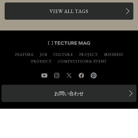
VIEW ALL TAGS
FEATURE
JOB
CULTURE
PROJECT
BUSINESS
PRODUCT
COMPETITION & EVENT
YouTube
Instagram
Twitter
Facebook
Pinterest
お問い合わせ
広告掲載について
事例掲載について
求人掲載について
取材依頼について
ABOUT
PRIVACY POLICY
利用規約
CONTACT
©tecture.inc. All Right Reserved.