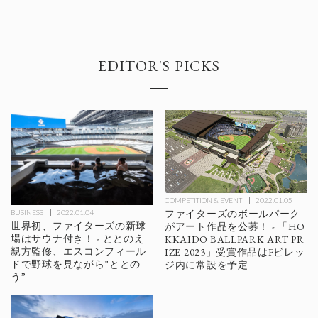
EDITOR'S PICKS
COMPETITION & EVENT
2022.01.05
ファイターズのボールパーク
BUSINESS
2022.01.04
世界初、ファイターズの新球
がアート作品を公募！ - 「HO
場はサウナ付き！ - ととのえ
KKAIDO BALLPARK ART PR
親方監修、エスコンフィール
IZE 2023」受賞作品はFビレッ
ドで野球を見ながら”ととの
ジ内に常設を予定
う”