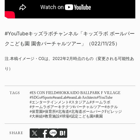
#YouTubeキッズラボチャンネル「キッズラボ ボールパー
クこども園 園舎バーチャルツアー」（022/11/25）
注.本稿イメージ・CGは、2022年2月時点のもの（変更される可能性あ
り）
TAGS
ES CON FIELD
HOKKAIDO BALLPARK F VILLAGE
SDGs
Sports
teamLab
teamLab Architects
YouTube
エンターテインメント
スタジアム
チームラボ
チームラボアーキテクツ
バーチャルツアー
ホテル
保育園
保育所
北海道
北海道ボールパークFビレッジ
大林組
教育施設
球場
認定こども園
農園
SHARE