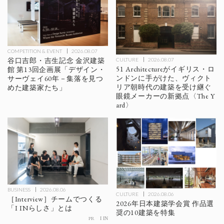
COMPETITION & EVENT
2026.08.07
谷口吉郎・吉生記念 金沢建築
CULTURE
2026.08.07
51 Architectureがイギリス・ロ
館 第13回企画展「デザイン・
ンドンに手がけた、ヴィクト
サーヴェイ60年－集落を見つ
リア朝時代の建築を受け継ぐ
めた建築家たち」
眼鏡メーカーの新拠点〈The Y
ard〉
BUSINESS
2026.08.06
CULTURE
2026.08.06
［Interview］チームでつくる
2026年日本建築学会賞 作品選
「I INらしさ」とは
奨の10建築を特集
PR
I IN