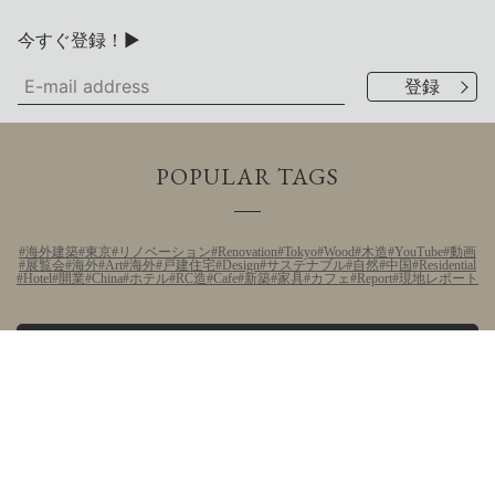
今すぐ登録！▶
POPULAR TAGS
海外建築
東京
リノベーション
Renovation
Tokyo
Wood
木造
YouTube
動画
展覧会
海外
Art
海外
戸建住宅
Design
サステナブル
自然
中国
Residential
Hotel
開業
China
ホテル
RC造
Cafe
新築
家具
カフェ
Report
現地レポート
VIEW ALL TAGS