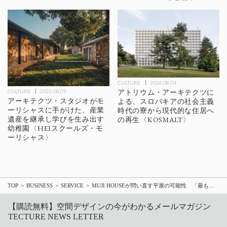
CULTURE
2026.08.04
アトリウム・アーキテクツに
CULTURE
2026.08.05
アーキテクツ・スタジオがモ
よる、スロバキアの社会主義
ーリシャスに手がけた、産業
時代の寮から現代的な住居へ
遺産を継承し学びを生み出す
の再生〈KOSMALT〉
幼稚園〈HEIスクールズ・モ
ーリシャス〉
TOP
BUSINESS
SERVICE
MUJI HOUSEが問い直す平屋の可能性 「最もシンプルな箱」を目指した初の平屋商品「陽の家」の設計思考
【購読無料】空間デザインの今がわかるメールマガジン
TECTURE NEWS LETTER