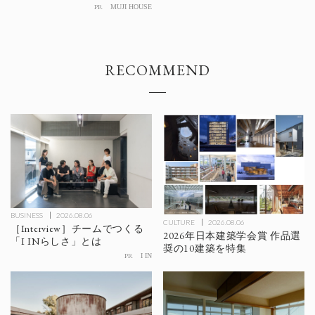
PR
MUJI HOUSE
RECOMMEND
BUSINESS
2026.08.06
CULTURE
2026.08.06
［Interview］チームでつくる
2026年日本建築学会賞 作品選
「I INらしさ」とは
奨の10建築を特集
PR
I IN