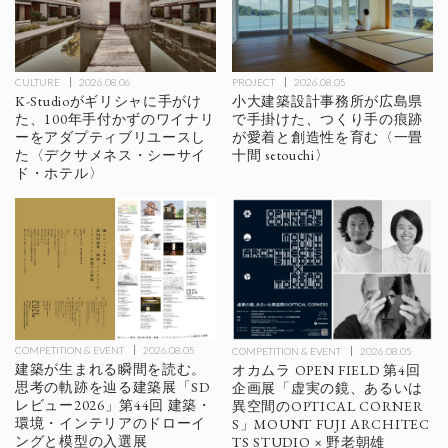
CULTURE
2026.08.06
PROJECT
2026.08.05
K-Studioがギリシャに手がけ
小大建築設計事務所が広島県
た、100年手付かずのワイナリ
で手掛けた、つくり手の痕跡
ーをアダプティブリユースし
が愛着と創造性を育む〈一畳
た〈デクサメネス・シーサイ
十間 setouchi〉
ド・ホテル〉
COMPETITION & EVENT
2026.08.05
COMPETITION & EVENT
2026.08.05
建築が生まれる瞬間を読む。
オカムラ OPEN FIELD 第4回
思考の軌跡を辿る建築展「SD
企画展「虚実の鏡、あるいは
レビュー2026」第44回 建築・
異空間のOPTICAL CORNER
環境・インテリアのドローイ
S」MOUNT FUJI ARCHITEC
ングと模型の入選展
TS STUDIO × 野老朝雄