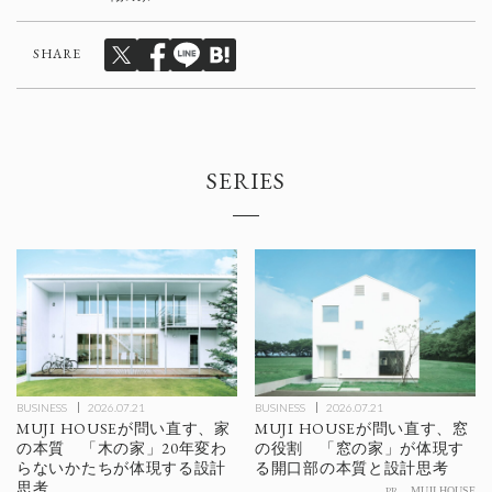
SHARE
SERIES
BUSINESS
2026.07.21
BUSINESS
2026.07.21
MUJI HOUSEが問い直す、家
MUJI HOUSEが問い直す、窓
の本質 「木の家」20年変わ
の役割 「窓の家」が体現す
らないかたちが体現する設計
る開口部の本質と設計思考
思考
PR
MUJI HOUSE