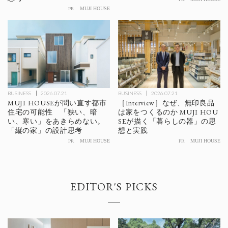
PR
MUJI HOUSE
BUSINESS
2026.07.21
BUSINESS
2026.07.21
MUJI HOUSEが問い直す都市
［Interview］なぜ、無印良品
住宅の可能性 「狭い、暗
は家をつくるのか MUJI HOU
い、寒い」をあきらめない。
SEが描く「暮らしの器」の思
「縦の家」の設計思考
想と実践
PR
PR
MUJI HOUSE
MUJI HOUSE
EDITOR'S PICKS