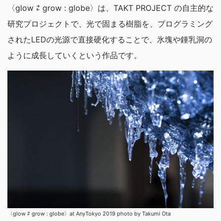
〈glow ⇄ grow : globe〉は、TAKT PROJECT の自主的な
研究プロジェクトで、光で固まる樹脂を、プログラミング
されたLEDの光源で直接硬化することで、氷塊や鍾乳洞の
ように成長していくという作品です。
〈glow ⇄ grow : globe〉at AnyTokyo 2019 photo by Takumi Ota