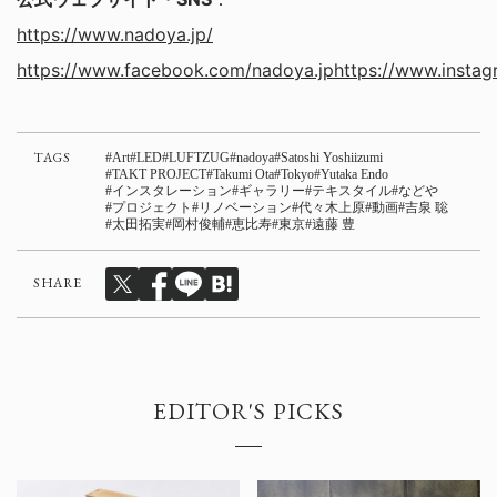
https://www.nadoya.jp/
https://www.facebook.com/nadoya.jp
https://www.insta
TAGS
Art
LED
LUFTZUG
nadoya
Satoshi Yoshiizumi
TAKT PROJECT
Takumi Ota
Tokyo
Yutaka Endo
インスタレーション
ギャラリー
テキスタイル
などや
プロジェクト
リノベーション
代々木上原
動画
吉泉 聡
太田拓実
岡村俊輔
恵比寿
東京
遠藤 豊
SHARE
EDITOR'S PICKS