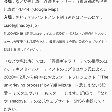
会場
：などや恵比寿「浮遊ギャラリー」（東京都渋谷区恵
比寿西1-17-14（
Google Map
）
入場
：無料 / アポイントメント制（連絡はメールにて：
ciao[@]nadoya.jp）
注.COVID-19（新型コロナウイルス感染症）拡大防止の観点からスケジ
ュールが変更される場合あり。最新の情報は会場の公式ウェブサイト・
SNSを参照してください。
〈などや恵比寿〉では、「浮遊ギャラリー」での展示のほ
か、テキスタイルアーティストのミズタユウジ氏による、
2020年12月から約1年におよぶアートプロジェクト「”The
un-grieving process” by Yuji Mizuta （- 悲しまない5段
階 – ミズタユウジ）」もスタートします。詳細は、「など
や（nadoya）」の公式ウェブサイト・SNSを参照してく
ださい。