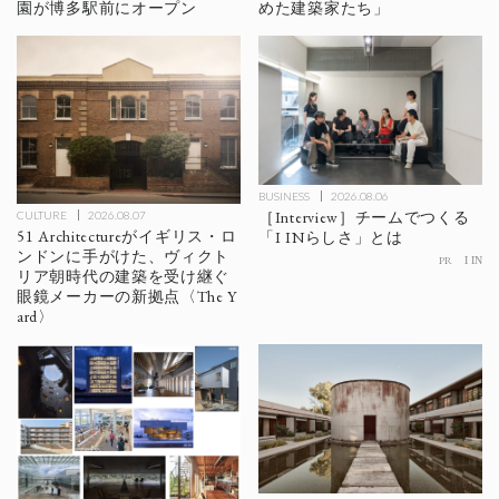
園が博多駅前にオープン
めた建築家たち」
BUSINESS
2026.08.06
［Interview］チームでつくる
CULTURE
2026.08.07
51 Architectureがイギリス・ロ
「I INらしさ」とは
ンドンに手がけた、ヴィクト
PR
I IN
リア朝時代の建築を受け継ぐ
眼鏡メーカーの新拠点〈The Y
ard〉