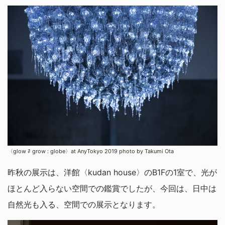
〈glow ⇄ grow : globe〉at AnyTokyo 2019 photo by Takumi Ota
昨秋の展示は、洋館〈kudan house〉のB1Fの1室で、光が
ほとんど入らない空間での鑑賞でしたが、今回は、日中は
自然光も入る、空間での展示となります。