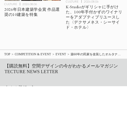
CULTURE
2026.08.06
CULTURE
2026.08.06
K-Studioがギリシャに手がけ
2026年日本建築学会賞 作品選
た、100年手付かずのワイナリ
奨の10建築を特集
ーをアダプティブリユースし
た〈デクサメネス・シーサイ
ド・ホテル〉
TOP
COMPETITION & EVENT
EVENT
築60年の民家を改装したオルタナティヴスペース〈などや / nadoya〉が東京・恵比寿にオープン、こけら落とし展はTAKT PROJECTの「glow ⇄ grow」
【購読無料】空間デザインの今がわかるメールマガジン
TECTURE NEWS LETTER
今すぐ登録！▶
POPULAR TAGS