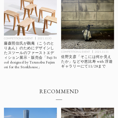
COMPETITION & EVENT
2021.10.30
藤森照信氏が鸛庵（こうのと
りあん）のためにデザインし
COMPETITION & EVENT
2021.11.11
たスツールのファーストエデ
佐野文彦「そこには何か見え
ィション展示・販売会「Fuji St
たか」などや恵比寿 with ​浮遊
ool designed by Terunobu Fujim
ギャラリーにて11/28まで
ori for the Storkhouse」
RECOMMEND