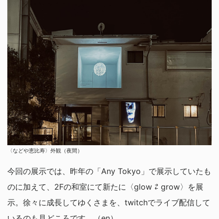
〈などや恵比寿〉外観（夜間）
今回の展示では、昨年の「Any Tokyo」で展示していたも
のに加えて、2Fの和室にて新たに〈glow ⇄ grow〉を展
示。徐々に成長してゆくさまを、twitchでライブ配信して
いるのも見どころです。（en）