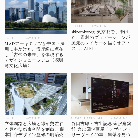
PROJECT
2026.08.07
shirotokuroが東京都で手掛け
た、素材のグラデーションが
CULTURE
2026.08.08
風景のレイヤーを描くオフィ
MADアーキテクツが中国・深
ス〈DAIKI〉
圳に手がけた、海岸線に点在
し「古代の未来」を体現する
デザインミュージアム〈深圳
湾文化広場〉
CULTURE
2026.08.07
COMPETITION & EVENT
2026.08.07
立体園路と広場と緑が交差す
谷口吉郎・吉生記念 金沢建築
る豊かな都市空間を創出、 藤
館 第13回企画展「デザイン・
本壮介デザイン監修の明治公
サーヴェイ60年－集落を見つ