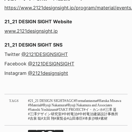
https://www.2121designsight.jp/program/material/events
21_21 DESIGN SIGHT Website
www.2121designsight.jp
21_21 DESIGN SIGHT SNS
Twitter
@2121DESIGNSIGHT
Facebook
@2121DESIGNSIGHT
Instagram
@2121designsight
TAGS
21_21 DESIGN SIGHT
AGC
Formafantasma
Haruka Misawa
Material
Ryuji Nakamura
Ryuji Nakamura and Associates
Satoshi Yoshiizumi
TAKT PROJECT
イ・カンホ
三澤 遥
三澤デザイン研究室
中村竜治
中村竜治建築設計事務所
吉泉 聡
太田 翔
展覧会
山田泰巨
本多沙映
素材