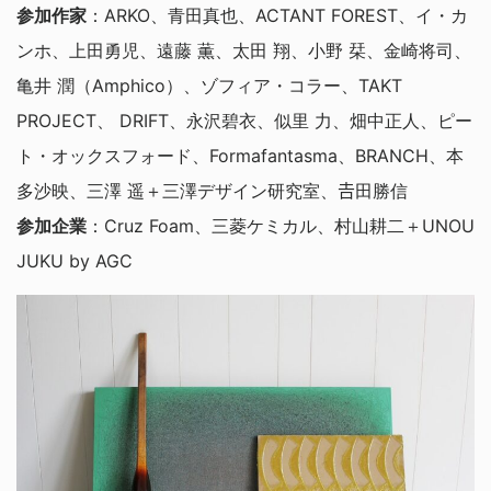
参加作家
：ARKO、青田真也、ACTANT FOREST、イ・カ
ンホ、上田勇児、遠藤 薫、太田 翔、小野 栞、金崎将司、
亀井 潤（Amphico）、ゾフィア・コラー、TAKT
PROJECT、 DRIFT、永沢碧衣、似里 力、畑中正人、ピー
ト・オックスフォード、Formafantasma、BRANCH、本
多沙映、三澤 遥＋三澤デザイン研究室、𠮷田勝信
参加企業
：Cruz Foam、三菱ケミカル、村山耕二＋UNOU
JUKU by AGC