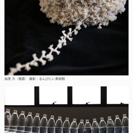
似里 力〈無題〉 撮影：るんびにい美術館