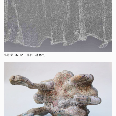
小野 栞〈Muse〉 撮影：林 雅之