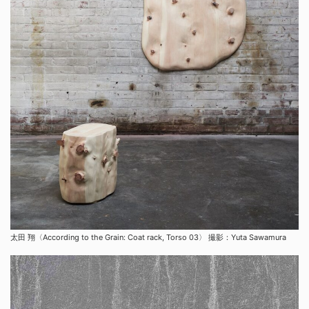
太田 翔〈According to the Grain: Coat rack, Torso 03〉 撮影：Yuta Sawamura