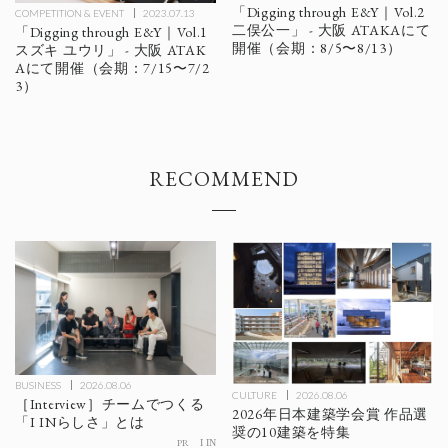
「Digging through E&Y｜Vol.2
COMPETITION & EVENT
2023.07.13
二俣公一」 - 大阪 ATAKAにて
「Digging through E&Y｜Vol.1
開催（会期：8/5〜8/13）
スズキ ユウリ」 - 大阪 ATAK
Aにて開催（会期：7/15〜7/2
3）
RECOMMEND
BUSINESS
2026.08.06
CULTURE
2026.08.06
［Interview］チームでつくる
2026年日本建築学会賞 作品選
「I INらしさ」とは
奨の10建築を特集
PR
I IN