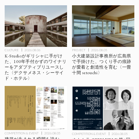
CULTURE
2026.08.06
PROJECT
2026.08.05
K-Studioがギリシャに手がけ
小大建築設計事務所が広島県
た、100年手付かずのワイナリ
で手掛けた、つくり手の痕跡
ーをアダプティブリユースし
が愛着と創造性を育む〈一畳
た〈デクサメネス・シーサイ
十間 setouchi〉
ド・ホテル〉
COMPETITION & EVENT
2026.08.05
COMPETITION & EVENT
2026.08.05