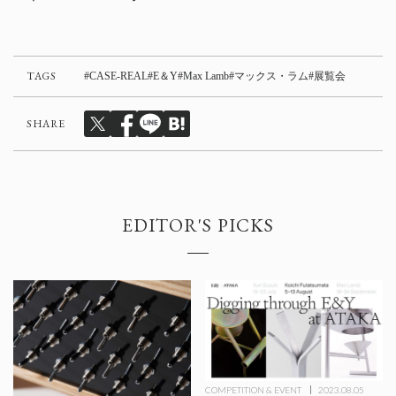
TAGS
CASE-REAL
E＆Y
Max Lamb
マックス・ラム
展覧会
SHARE
EDITOR'S PICKS
COMPETITION & EVENT
2023.08.05