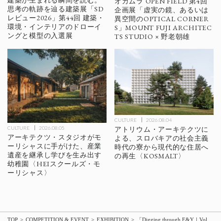
建築が生まれる瞬間を読む。
オカムラ OPEN FIELD 第4回
思考の軌跡を辿る建築展「SD
企画展「虚実の鏡、あるいは
レビュー2026」第44回 建築・
異空間のOPTICAL CORNER
環境・インテリアのドローイ
S」MOUNT FUJI ARCHITEC
ングと模型の入選展
TS STUDIO × 野老朝雄
CULTURE
2026.08.04
アトリウム・アーキテクツに
CULTURE
2026.08.05
アーキテクツ・スタジオがモ
よる、スロバキアの社会主義
ーリシャスに手がけた、産業
時代の寮から現代的な住居へ
遺産を継承し学びを生み出す
の再生〈KOSMALT〉
幼稚園〈HEIスクールズ・モ
ーリシャス〉
TOP
COMPETITION & EVENT
EXHIBITION
「Digging through E&Y｜Vol.3 マックス・ラム」大阪 ATAKAにて開催（会期：9/16〜9/24）