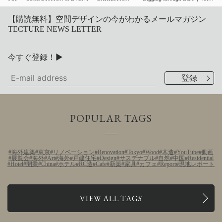
【購読無料】空間デザインの今がわかるメールマガジン
TECTURE NEWS LETTER
今すぐ登録！▶
POPULAR TAGS
海外建築
東京
リノベーション
Renovation
Tokyo
Wood
木造
YouTube
動画
展覧会
海外
Art
海外
戸建住宅
Design
サステナブル
自然
中国
Residential
Hotel
開業
China
ホテル
RC造
Cafe
新築
家具
カフェ
Report
現地レポート
VIEW ALL TAGS