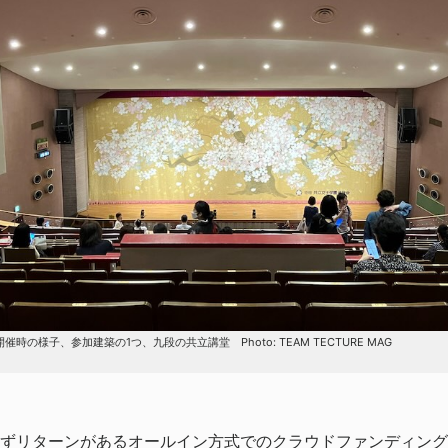
催時の様子、参加建築の1つ、九段の共立講堂 Photo: TEAM TECTURE MAG
ずリターンがあるオールイン方式でのクラウドファンディングを