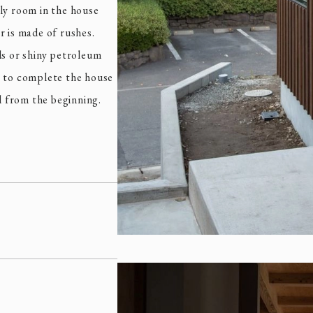
ly room in the house
r is made of rushes.
ls or shiny petroleum
e to complete the house
al from the beginning.