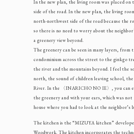
In the new plan, the living room was placed on
side of the road. In the new plan, the living ro
north-northwest side of the road because the r
so there is no need to worry about the neighbor’
a greenery view beyond.
The greenery can be seen in many layers, from t
condominium across the street to the ginkgo tre
the river and the mountains beyond. I feel the s
north, the sound of children leaving school, th
River. In the 〈INARICHO NO IE〉, you can en
the greenery and with your ears, which was not p
house where you had to look at the neighbor’s b
The kitchen is the “MIZUYA kitchen” develope
Woodwork. The kitchen incorporates the techno