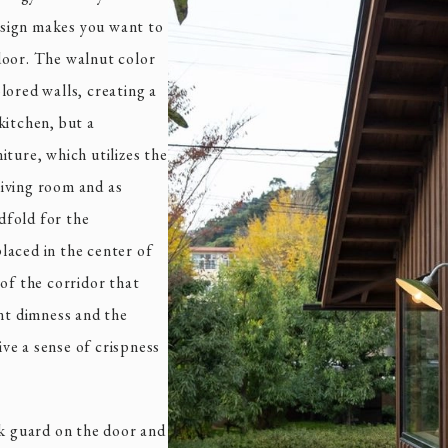
sign makes you want to
door. The walnut color
lored walls, creating a
kitchen, but a
ture, which utilizes the
 living room and as
ndfold for the
placed in the center of
of the corridor that
int dimness and the
ive a sense of crispness
ck guard on the door and