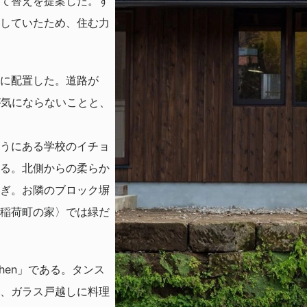
て替えを提案した。す
していたため、住む力
に配置した。道路が
が気にならないことと、
うにある学校のイチョ
る。北側からの柔らか
ぎ。お隣のブロック塀
稲荷町の家〉では緑だ
chen」である。タンス
、ガラス戸越しに料理