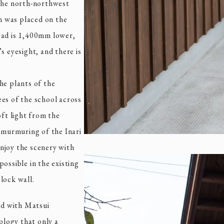
 the north-northwest
om was placed on the
oad is 1,400mm lower,
s eyesight, and there is
he plants of the
es of the school across
oft light from the
e murmuring of the Inari
joy the scenery with
ossible in the existing
lock wall.
d with Matsui
logy that only a