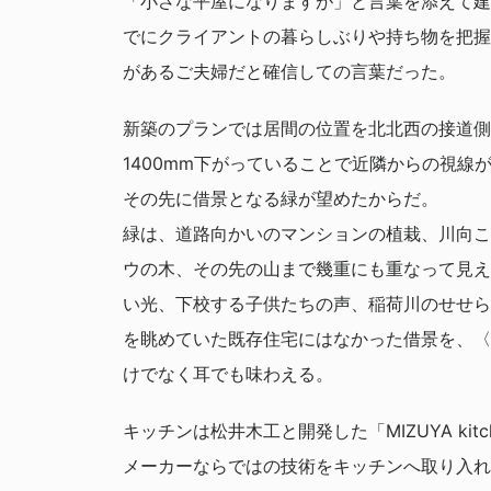
「小さな平屋になりますが」と言葉を添えて建
でにクライアントの暮らしぶりや持ち物を把握
があるご夫婦だと確信しての言葉だった。
新築のプランでは居間の位置を北北西の接道側
1400mm下がっていることで近隣からの視線
その先に借景となる緑が望めたからだ。
緑は、道路向かいのマンションの植栽、川向こ
ウの木、その先の山まで幾重にも重なって見え
い光、下校する子供たちの声、稲荷川のせせら
を眺めていた既存住宅にはなかった借景を、〈
けでなく耳でも味わえる。
キッチンは松井木工と開発した「MIZUYA kit
メーカーならではの技術をキッチンへ取り入れ