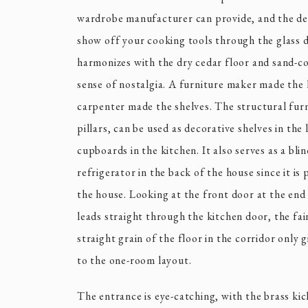
wardrobe manufacturer can provide, and the de
show off your cooking tools through the glass 
harmonizes with the dry cedar floor and sand-co
sense of nostalgia. A furniture maker made the 
carpenter made the shelves. The structural furni
pillars, can be used as decorative shelves in the
cupboards in the kitchen. It also serves as a bli
refrigerator in the back of the house since it is 
the house. Looking at the front door at the end 
leads straight through the kitchen door, the fa
straight grain of the floor in the corridor only g
to the one-room layout.
The entrance is eye-catching, with the brass ki