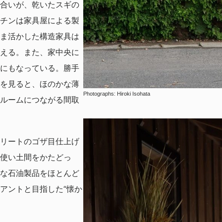
合いが、乾いたスギの
チンは家具屋による製
ま活かした構造家具は
える。また、家中央に
にもなっている。勝手
を見ると、ほのかな薄
Photographs: Hiroki Isohata
ルームにつながる間取
リートのゴザ目仕上げ
使い土間をかたどっ
な石油製品をほとんど
アントと目指した“懐か