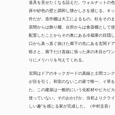
道具を見せたくなる設えだ。ウォルナットの色
床や砂色の壁と調和し懐かしさを感じる。キッ
作だが、造作棚は大工によるもの。柱をそのま
居間からは飾り棚、台所からは食器棚として使
配置したことからその奥にある冷蔵庫の目隠し
口から真っ直ぐ抜けた廊下の先にある玄関ドア
暗さと、廊下だけ直線に張った床の木目がワン
りにメリハリを与えてくれる。
玄関はドアのキックガードの真鍮と土間コンク
が目を引く。和室のないこの家で唯一、イ草を
た。この建築は一般的にいう化粧材やピカピカ
使っていない。そのおかげか、当初よりクライ
しい趣”を感じる家が完成した。（中村圭吾）