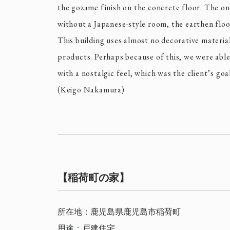
the gozame finish on the concrete floor. The on
without a Japanese-style room, the earthen floo
This building uses almost no decorative materia
products. Perhaps because of this, we were abl
with a nostalgic feel, which was the client’s go
(Keigo Nakamura)
【稲荷町の家】
所在地：鹿児島県鹿児島市稲荷町
用途：戸建住宅