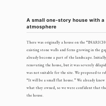
A small one-story house with a
atmosphere
There was originally a house on the “INARIC
existing stone walls and ferns growing in the 
already become a part of the landscape. Initiall
renovating the house, but it was severely dilapi
was not suitable for the site. We proposed to re
“It will be a small flat house.” We already knew
what they owned, so we were confident that the 
the house.