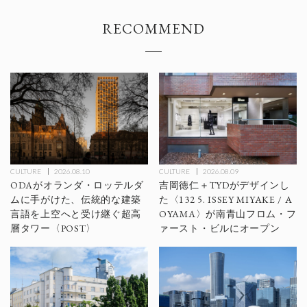
RECOMMEND
CULTURE
2026.08.10
CULTURE
2026.08.09
ODAがオランダ・ロッテルダ
吉岡徳仁＋TYDがデザインし
ムに手がけた、伝統的な建築
た〈132 5. ISSEY MIYAKE / A
言語を上空へと受け継ぐ超高
OYAMA〉が南青山フロム・フ
層タワー〈POST〉
ァースト・ビルにオープン