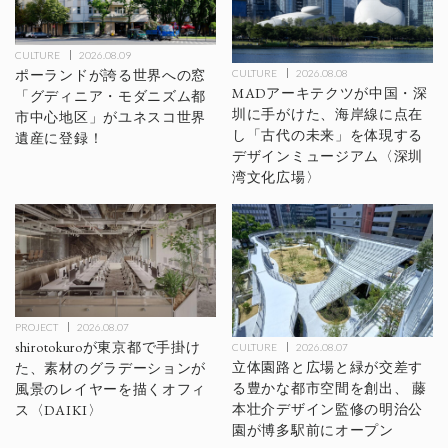
CULTURE
2026.08.09
ポーランドが誇る世界への窓
CULTURE
2026.08.08
MADアーキテクツが中国・深
「グディニア・モダニズム都
圳に手がけた、海岸線に点在
市中心地区」がユネスコ世界
し「古代の未来」を体現する
遺産に登録！
デザインミュージアム〈深圳
湾文化広場〉
PROJECT
2026.08.07
shirotokuroが東京都で手掛け
CULTURE
2026.08.07
立体園路と広場と緑が交差す
た、素材のグラデーションが
る豊かな都市空間を創出、 藤
風景のレイヤーを描くオフィ
本壮介デザイン監修の明治公
ス〈DAIKI〉
園が博多駅前にオープン