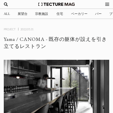
ALL
展望台
宗教施設
住宅
ベーカリー
バー
ブ
(2)
(1)
(705)
(3)
(34)
(4
PROJECT
2022.05.31
Yama / CANOMA - 既存の躯体が設えを引き
立てるレストラン