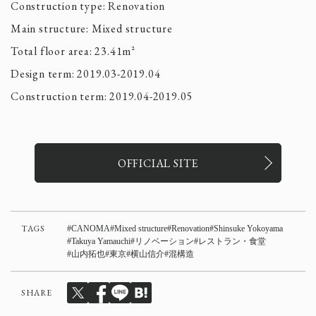
Construction type: Renovation
Main structure: Mixed structure
Total floor area: 23.41m²
Design term: 2019.03-2019.04
Construction term: 2019.04-2019.05
OFFICIAL SITE
TAGS
CANOMA
Mixed structure
Renovation
Shinsuke Yokoyama
Takuya Yamauchi
リノベーション
レストラン・食堂
山内拓也
東京
横山信介
混構造
SHARE