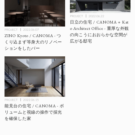
PROJECT
2022.06.22
日立の住宅 / CANOMA + Kat
o Architect Office - 重厚な外観
PROJECT
2022.06.07
の向こうにおおらかな空間が
ZINO Kyoto / CANOMA - つ
広がる邸宅
くり込まず等身大のリノベー
ションをしたバー
PROJECT
2022.06.15
能見台の住宅 / CANOMA - ボ
リュームと視線の操作で採光
を確保した家