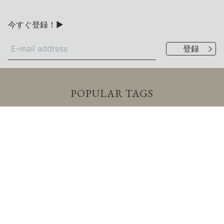
今すぐ登録！▶
POPULAR TAGS
海外建築
東京
リノベーション
Renovation
Tokyo
Wood
木造
YouTube
動画
展覧会
海外
Art
海外
戸建住宅
Design
サステナブル
自然
中国
Residential
開業
Hotel
China
ホテル
RC造
Cafe
新築
家具
カフェ
Report
現地レポート
VIEW ALL TAGS