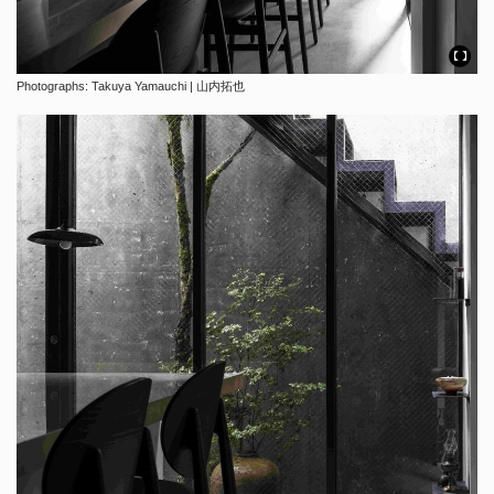
Photographs: Takuya Yamauchi | 山内拓也