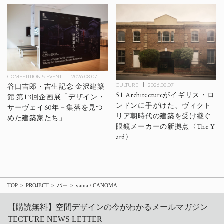
COMPETITION & EVENT
2026.08.07
CULTURE
2026.08.07
谷口吉郎・吉生記念 金沢建築
51 Architectureがイギリス・ロ
館 第13回企画展「デザイン・
ンドンに手がけた、ヴィクト
サーヴェイ60年－集落を見つ
リア朝時代の建築を受け継ぐ
めた建築家たち」
眼鏡メーカーの新拠点〈The Y
ard〉
TOP
PROJECT
バー
yama / CANOMA
【購読無料】空間デザインの今がわかるメールマガジン
TECTURE NEWS LETTER