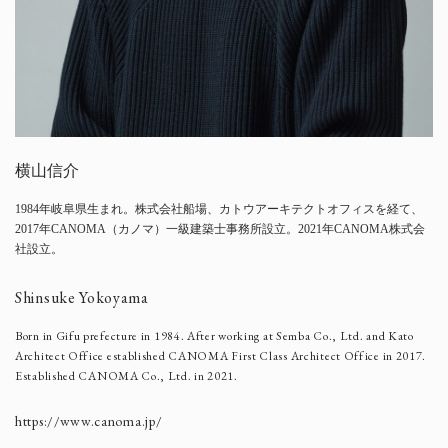
横山信介
1984年岐阜県生まれ。株式会社船場、カトウアーキテクトオフィスを経て、
2017年CANOMA（カノマ）一級建築士事務所設立。2021年CANOMA株式会
社設立。
Shinsuke Yokoyama
Born in Gifu prefecture in 1984. After working at Semba Co., Ltd. and Kato
Architect Office established CANOMA First Class Architect Office in 2017.
Established CANOMA Co., Ltd. in 2021.
https://www.canoma.jp/