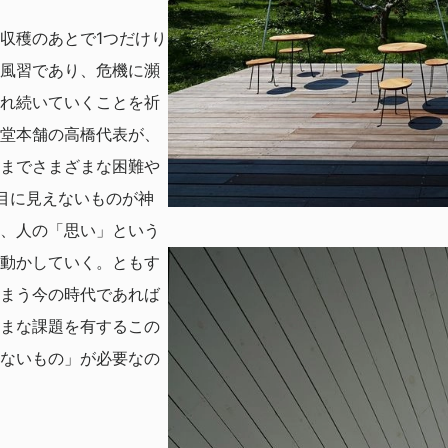
収穫のあとで1つだけり
風習であり、危機に瀕
れ続いていくことを祈
堂本舗の高橋代表が、
までさまざまな困難や
目に見えないものが神
、人の「思い」という
動かしていく。ともす
まう今の時代であれば
まな課題を有するこの
ないもの」が必要なの