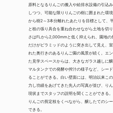
原料となるりんごの搬入や給排水設備の引込み
しつつ、可能な限りりんごの樹に囲まれた環境
から樹2～3本分離れたあたりを目標として、
と枝の張り具合を重ね合わせながら土地を切り
さはFLから2,000mmと低く抑えられ、園地
だけがピラミッドのように突き出して見え、室
れた奥行きのあるりんご園の風景が続く。エン
た見学スペースからは、大きなガラス越しに醸
マルタンクでの発酵や搾汁の様子など、シード
ることができる。白い壁面には、明治以来この
力し功績をあげてきた先人の写真が並び、りん
現状までスタッフの説明を聞くことができる。
りんごの剪定枝をくべながら、醸したてのシー
できる。