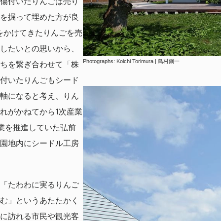
傷付いたりんごは売り
を掘って埋めた方が良
をかけてきたりんごを売
したいとの思いから、
Photographs: Koichi Torimura | 鳥村鋼一
ちを繋ぎ合わせて「株
付いたりんごもシード
軸になると考え、りん
れがかねてから1次産業
業を推進していた弘前
園地内にシードル工房
「たわわに実るりんご
む」というあたたかく
に訪れる市民や観光客