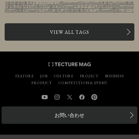
海外建築
東京
リノベーション
Renovation
Tokyo
Wood
木造
YouTube
動画
展覧会
海外
Art
海外
戸建住宅
Design
サステナブル
自然
中国
Residential
Hotel
開業
China
ホテル
RC造
Cafe
新築
家具
カフェ
Report
現地レポート
VIEW ALL TAGS
FEATURE
JOB
CULTURE
PROJECT
BUSINESS
PRODUCT
COMPETITION & EVENT
YouTube
Instagram
Twitter
Facebook
Pinterest
お問い合わせ