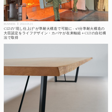
BUSINESS
2022.05.31
CLTの"現し仕上げ"が準耐火構造で可能に - 45分準耐火構造の
大臣認定をライフデザイン・カバヤが在来軸組＋CLTの自社構
法で取得