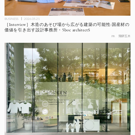
BUSINESS
2026.05.21
［Interview］木造のあそび場から広がる建築の可能性-国産材の
価値を引き出す設計事務所・5boc architectS
PR
飛騨五木