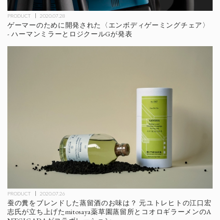
PRODUCT
2020.07.28
ゲーマーのために開発された〈エンボディゲーミングチェア〉
- ハーマンミラーとロジクールGが発表
PRODUCT
2020.07.26
蚕の糞をブレンドした蒸留酒のお味は？ 元ユトレヒトの江口宏
志氏が立ち上げたmitosaya薬草園蒸留所とコオロギラーメンのA