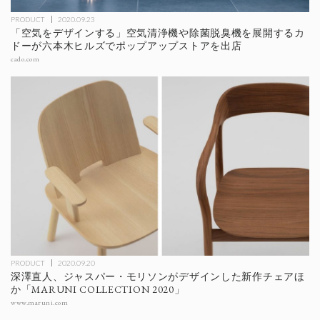
PRODUCT
2020.09.23
「空気をデザインする」空気清浄機や除菌脱臭機を展開するカ
ドーが六本木ヒルズでポップアップストアを出店
cado.com
PRODUCT
2020.09.20
深澤直人、ジャスパー・モリソンがデザインした新作チェアほ
か「MARUNI COLLECTION 2020」
www.maruni.com