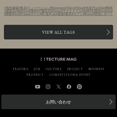
海外建築
東京
リノベーション
Renovation
Tokyo
Wood
木造
YouTube
動画
展覧会
海外
Art
海外
戸建住宅
Design
サステナブル
自然
中国
Residential
開業
Hotel
China
ホテル
RC造
Cafe
新築
家具
カフェ
Report
現地レポート
VIEW ALL TAGS
FEATURE
JOB
CULTURE
PROJECT
BUSINESS
PRODUCT
COMPETITION & EVENT
YouTube
Instagram
Twitter
Facebook
Pinterest
お問い合わせ