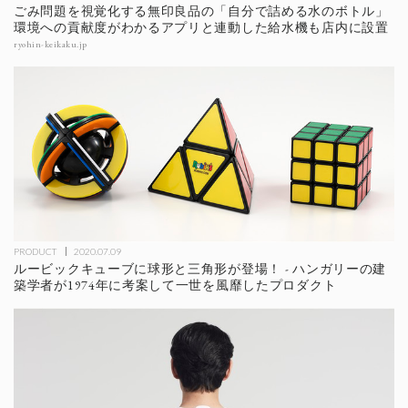
ごみ問題を視覚化する無印良品の「自分で詰める水のボトル」
環境への貢献度がわかるアプリと連動した給水機も店内に設置
ryohin-keikaku.jp
PRODUCT
2020.07.09
ルービックキューブに球形と三角形が登場！ - ハンガリーの建
築学者が1974年に考案して一世を風靡したプロダクト