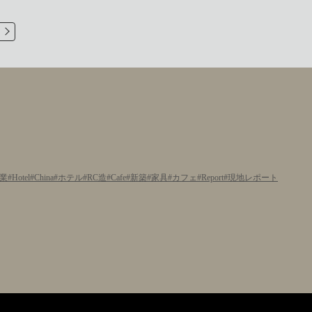
業
Hotel
China
ホテル
RC造
Cafe
新築
家具
カフェ
Report
現地レポート