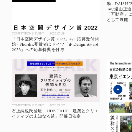
動 - DAISHI
um/遠山正道
「可動産」
として展開
COMPETITION & EVENT
2022.03.28
「日本空間デザイン賞 2022」4/1 応募受付開
始 - Shortlist受賞者はドイツ「iF Design Award
2023」への応募特典を付与
COMPETITION & EVENT
2021.08.27
石上純也氏登壇、UDB TALK「建築とクリエ
イティブの未知なる益」開催日決定