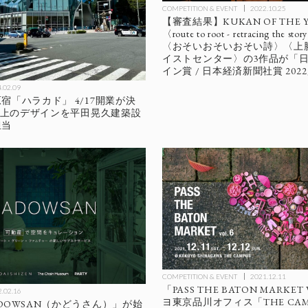
COMPETITION & EVENT
2022.10.25
【審査結果】KUKAN OF THE YEA
〈route to root - retracing the sto
〈おそいおそいおそい詩〉〈上
イストセンター〉の3作品が「
イン賞 / 日本経済新聞社賞 202
.02.09
宿「ハラカド」 4/17開業が決
と屋上のデザインを平田晃久建築設
担当
COMPETITION & EVENT
2021.12.11
「PASS THE BATON MARKET V
.02.16
ヨ東京品川オフィス「THE CAM
DOWSAN（かどうさん）」が始