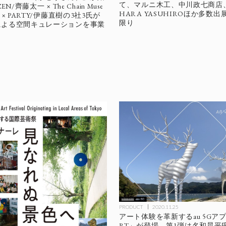
て、マルニ木工、中川政七商店、Ma
ZEN/齊藤太一 × The Chain Muse
HARA YASUHIROほか多数出展、
 × PARTY/伊藤直樹の3社3氏が
限り
による空間キュレーションを事業
PRODUCT
2020.11.25
アート体験を革新するau 5Gアプリ
RT」が登場、第1弾は名和晃平