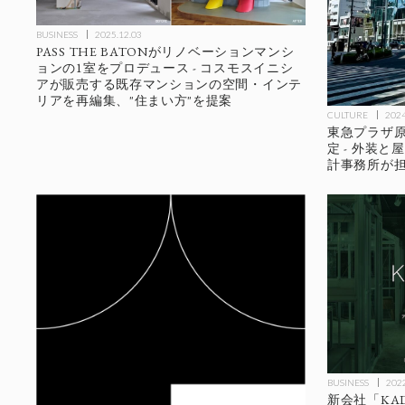
BUSINESS
2025.12.03
PASS THE BATONがリノベーションマンシ
ョンの1室をプロデュース - コスモスイニシ
アが販売する既存マンションの空間・インテ
リアを再編集、"住まい方"を提案
CULTURE
2024
東急プラザ原
定 - 外装
計事務所が
BUSINESS
2022
新会社「KA