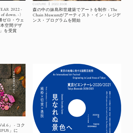
CULTURE
2022.10.08
R 2022 -
森の中の妹島和世建築でアートを制作 - The
ry of down. -〉
Chain Museumがアーティスト・イン・レジデ
勝ゼロ・ウェ
ンス・プログラムを開始
日本空間デザ
2」を受賞
ol.6」 - コク
PUS」に