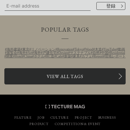
POPULAR TAGS
海外建築
東京
リノベーション
Renovation
Tokyo
Wood
木造
YouTube
動画
展覧会
海外
Art
海外
戸建住宅
Design
サステナブル
自然
中国
Residential
開業
Hotel
China
ホテル
RC造
Cafe
新築
家具
カフェ
Report
現地レポート
VIEW ALL TAGS
FEATURE
JOB
CULTURE
PROJECT
BUSINESS
PRODUCT
COMPETITION & EVENT