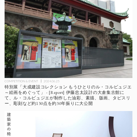
COMPETITION & EVENT
2024.06.25
特別展「大成建設コレクション もうひとりのル・コルビュジエ
～絵画をめぐって」 - [Report] 伊藤忠太設計の大倉集古館に
て、ル・コルビュジエが制作した油彩、素描、版画、タピスリ
ー、彫刻など約130点を約30年振りに大公開