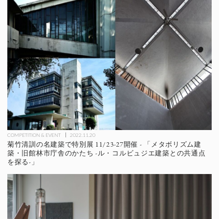
COMPETITION & EVENT
2022.11.20
菊竹清訓の名建築で特別展 11/23-27開催 - 「メタボリズム建
築・旧館林市庁舎のかたち -ル・コルビュジエ建築との共通点
を探る-」