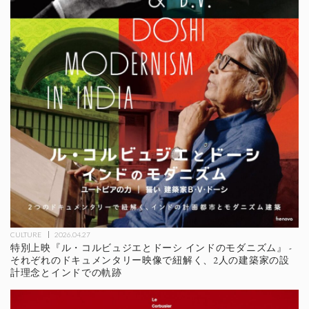
CULTURE
2026.04.27
特別上映『ル・コルビュジエとドーシ インドのモダニズム』 -
それぞれのドキュメンタリー映像で紐解く、2人の建築家の設
計理念とインドでの軌跡