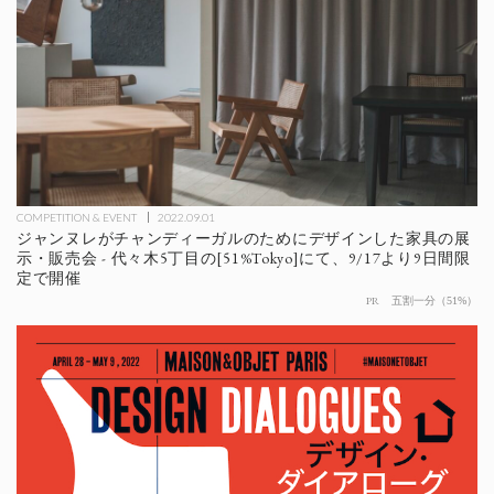
COMPETITION & EVENT
2022.09.01
ジャンヌレがチャンディーガルのためにデザインした家具の展
示・販売会 - 代々木5丁目の[51%Tokyo]にて、9/17より9日間限
定で開催
PR
五割一分（51%）