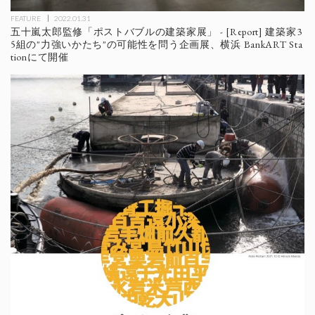
FEATURE
2022.01.31
五十嵐太郎監修「ポストバブルの建築家展」 - [Report] 建築家3
5組の"力強いかたち"の可能性を問う企画展、横浜 BankART Sta
tionにて開催