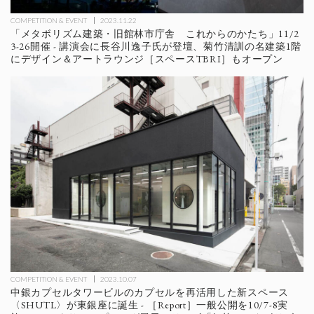
COMPETITION & EVENT
2023.11.22
「メタボリズム建築・旧館林市庁舎 これからのかたち」11/2
3-26開催 - 講演会に長谷川逸子氏が登壇、菊竹清訓の名建築1階
にデザイン＆アートラウンジ［スペースTBRI］もオープン
COMPETITION & EVENT
2023.10.07
中銀カプセルタワービルのカプセルを再活用した新スペース
〈SHUTL〉が東銀座に誕生 - ［Report］一般公開を10/7-8実