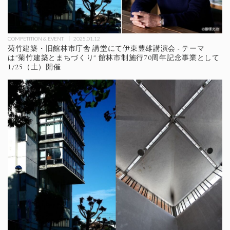
COMPETITION & EVENT
2025.01.12
菊竹建築・旧館林市庁舎 講堂にて伊東豊雄講演会 - テーマ
は"菊竹建築とまちづくり" 館林市制施行70周年記念事業として
1/25（土）開催