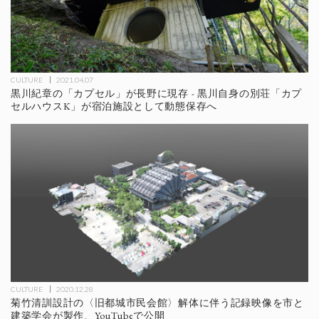
CULTURE
2021.04.07
黒川紀章の「カプセル」が長野に現存 - 黒川自身の別荘「カプ
セルハウスK」が宿泊施設として動態保存へ
CULTURE
2020.12.28
菊竹清訓設計の〈旧都城市民会館〉解体に伴う記録映像を市と
建築学会が製作、YouTubeで公開