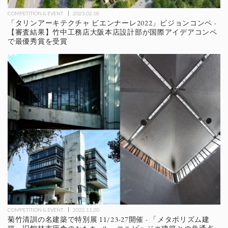
COMPETITION & EVENT
2023.02.18
「タリンアーキテクチャ ビエンナーレ2022」ビジョンコンペ -
【審査結果】竹中工務店大阪本店設計部が国際アイデアコンペ
で最優秀賞を受賞
COMPETITION & EVENT
2022.11.20
菊竹清訓の名建築で特別展 11/23-27開催 - 「メタボリズム建