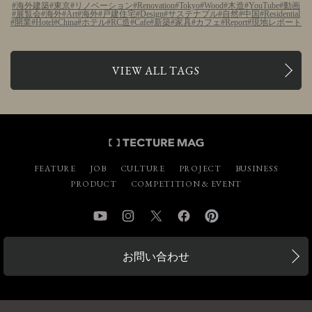
海外建築
東京
リノベーション
Renovation
Tokyo
Wood
木造
YouTube
動画
展覧会
海外
Art
海外
戸建住宅
Design
サステナブル
自然
中国
Residential
開業
Hotel
China
ホテル
RC造
Cafe
新築
家具
カフェ
Report
現地レポート
VIEW ALL TAGS
FEATURE
JOB
CULTURE
PROJECT
BUSINESS
PRODUCT
COMPETITION & EVENT
YouTube
Instagram
Twitter
Facebook
Pinterest
お問い合わせ