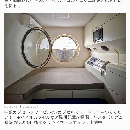
築・旧館林市庁舎のかたち -ル・コルビュジエ建築との共通点
を探る-」
CULTURE
2022.11.05
中銀カプセルタワービルの7カプセルでミニタワーをつくりた
い！ - モバイルカプセルなど黒川紀章が提唱したメタボリズム
建築の実現を目指すクラウドファンディング実施中