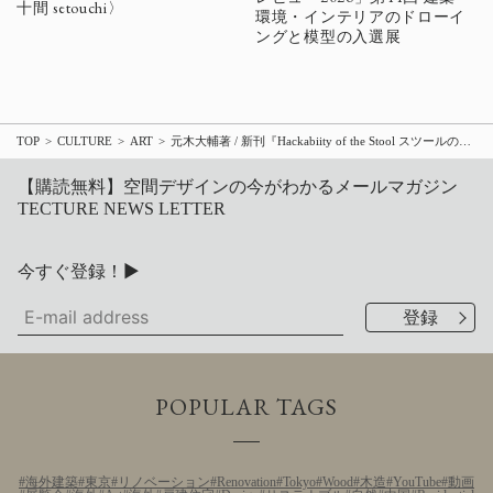
十間 setouchi〉
環境・インテリアのドローイ
ングと模型の入選展
TOP
CULTURE
ART
元木大輔著 / 新刊『Hackabiity of the Stool スツールの改変可能性』 アアルトの名作椅子〈Stool 60〉”改造 プロジェクト”の全貌が明らかに
【購読無料】空間デザインの今がわかるメールマガジン
TECTURE NEWS LETTER
今すぐ登録！▶
POPULAR TAGS
海外建築
東京
リノベーション
Renovation
Tokyo
Wood
木造
YouTube
動画