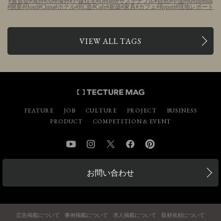
展覧会
海外
Art
海外
戸建住宅
Design
サステナブル
自然
中国
Residential
開業
Hotel
China
ホテル
RC造
Cafe
新築
家具
カフェ
Report
現地レポート
VIEW ALL TAGS
FEATURE
JOB
CULTURE
PROJECT
BUSINESS
PRODUCT
COMPETITION & EVENT
YouTube
Instagram
Twitter
Facebook
Pinterest
お問い合わせ
広告掲載について
事例掲載について
求人掲載について
取材依頼について