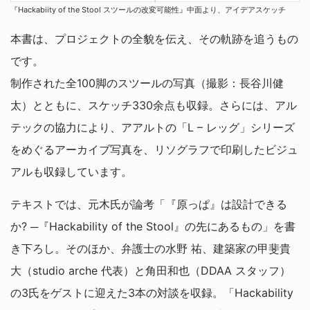
『Hackabiity of the Stool スツールの改変可能性』中面より、アイデアスケッチ
本書は、プロジェクトの全貌を伝え、その軌跡を追うもの
です。
制作された全100脚のスツールの写真（撮影：長谷川健
太）とともに、スケッチ330余点も収録。さらには、アル
テックの協力により、アアルトの「L – レッグ」シリーズ
をめぐるアーカイブ写真を、リソグラフで印刷したビジュ
アルも収録しています。
テキストでは、元木氏が論考「『原っぱ』は設計できる
か? ─『Hackability of the Stool』の先にあるもの」を書
き下ろし。そのほか、弁護士の水野 祐、建築家の甲斐貴
大（studio arche 代表）と角田和也（DDAA スタッフ）
の3氏をゲストに迎えた3本の対談を収録。「Hackability