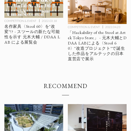
COMPETITION & EVENT
2022.03.18
名作家具〈Stool 60〉を"改
COMPETITION & EVENT
2022.04.23
変"!? - スツールの新たな可能
「Hackability of the Stool at Art
性を示す 元木大輔 / DDAA L
ek Tokyo Store」 - 元木大輔とD
AB による展覧会
DAA LABによる〈Stool 6
0〉"改造プロジェクト"で誕生
した作品をアルテックの日本
直営店で展示
RECOMMEND