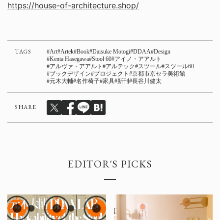
https://house-of-architecture.shop/
TAGS
Art
Artek
Book
Daisuke Motogi
DDAA
Design
Kenta Hasegawa
Stool 60
アイノ・アアルト
アルヴァ・アアルト
アルテック
スツール
スツール60
ブックデザイン
プロジェクト
京都市京セラ美術館
元木大輔
名作椅子
家具
新刊
長谷川健太
SHARE
EDITOR'S PICKS