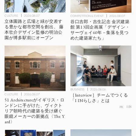
CULTURE
2026.08.07
COMPETITION & EVENT
2026.08.07
立体園路と広場と緑が交差す
谷口吉郎・吉生記念 金沢建築
る豊かな都市空間を創出、 藤
館 第13回企画展「デザイン・
本壮介デザイン監修の明治公
サーヴェイ60年－集落を見つ
園が博多駅前にオープン
めた建築家たち」
BUSINESS
2026.08.06
［Interview］チームでつくる
CULTURE
2026.08.07
51 Architectureがイギリス・ロ
「I INらしさ」とは
ンドンに手がけた、ヴィクト
PR
I IN
リア朝時代の建築を受け継ぐ
眼鏡メーカーの新拠点〈The Y
ard〉