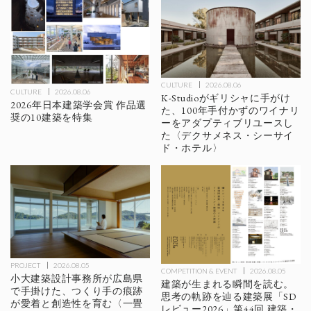
CULTURE
2026.08.06
CULTURE
2026.08.06
K-Studioがギリシャに手がけ
2026年日本建築学会賞 作品選
た、100年手付かずのワイナリ
奨の10建築を特集
ーをアダプティブリユースし
た〈デクサメネス・シーサイ
ド・ホテル〉
PROJECT
2026.08.05
COMPETITION & EVENT
2026.08.05
小大建築設計事務所が広島県
建築が生まれる瞬間を読む。
で手掛けた、つくり手の痕跡
思考の軌跡を辿る建築展「SD
が愛着と創造性を育む〈一畳
レビュー2026」第44回 建築・