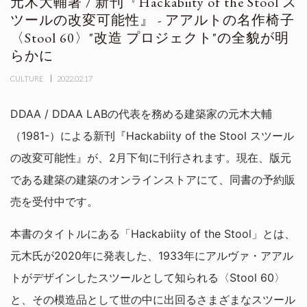
元木大輔著 / 新刊『Hackabiity of the Stool ス
ツールの改変可能性』 - アアルトの名作椅子
〈Stool 60〉"改造 プロジェクト"の全貌が明
らかに
CULTURE
2022.02.17
DDAA / DDAA LABの代表を務める建築家の元木大輔
（1981-）による新刊『Hackabiity of the Stool スツール
の改変可能性』が、2月下旬に刊行されます。現在、版元
である建築の建築のオンラインストアにて、同書の予約販
売を受付中です。
本書のタイトルにある「Hackabiity of the Stool」とは、
元木氏が2020年に発表した、1933年にアルヴァ・アアル
トがデザインしたスツールとして知られる〈Stool 60〉
と、その模造品として世の中に出回るさまざまなスツール