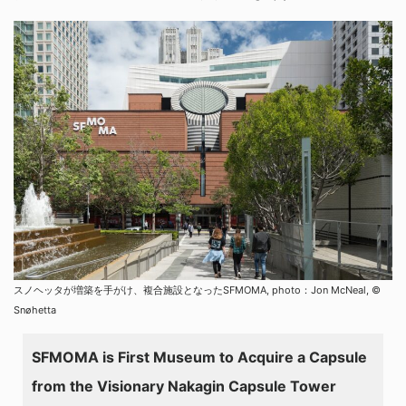
スノヘッタが増築を手がけ、複合施設となったSFMOMA, photo：Jon McNeal, ©
Snøhetta
SFMOMA is First Museum to Acquire a Capsule
from the Visionary Nakagin Capsule Tower