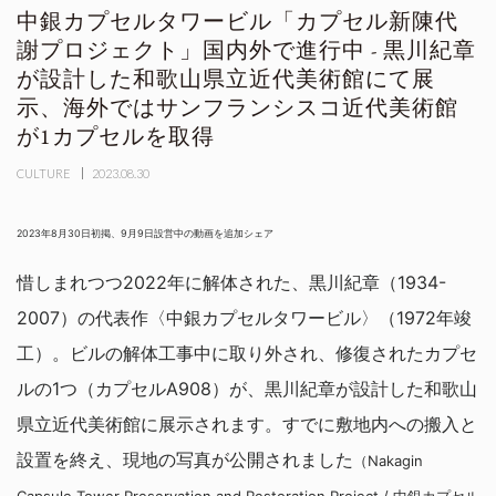
中銀カプセルタワービル「カプセル新陳代
謝プロジェクト」国内外で進行中 - 黒川紀章
が設計した和歌山県立近代美術館にて展
示、海外ではサンフランシスコ近代美術館
が1カプセルを取得
CULTURE
2023.08.30
2023年8月30日初掲、9月9日設営中の動画を追加シェア
惜しまれつつ2022年に解体された、黒川紀章（1934-
2007）の代表作〈中銀カプセルタワービル〉（1972年竣
工）。ビルの解体工事中に取り外され、修復されたカプセ
ルの1つ（カプセルA908）が、黒川紀章が設計した和歌山
県立近代美術館に展示されます。すでに敷地内への搬入と
設置を終え、現地の写真が公開されました
（Nakagin
Capsule Tower Preservation and Restoration Project / 中銀カプセル