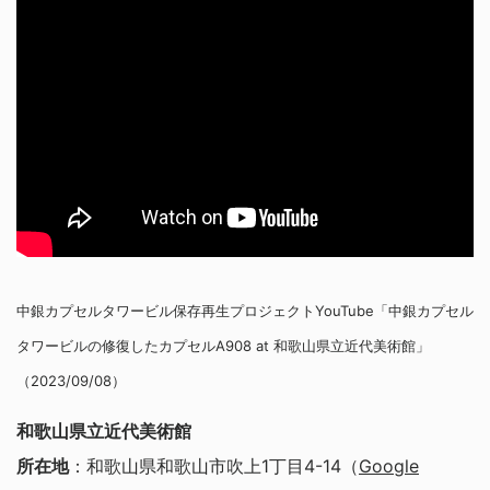
中銀カプセルタワービル保存再生プロジェクトYouTube「中銀カプセル
タワービルの修復したカプセルA908 at 和歌山県立近代美術館」
（2023/09/08）
和歌山県立近代美術館
所在地
：和歌山県和歌山市吹上1丁目4-14（
Google