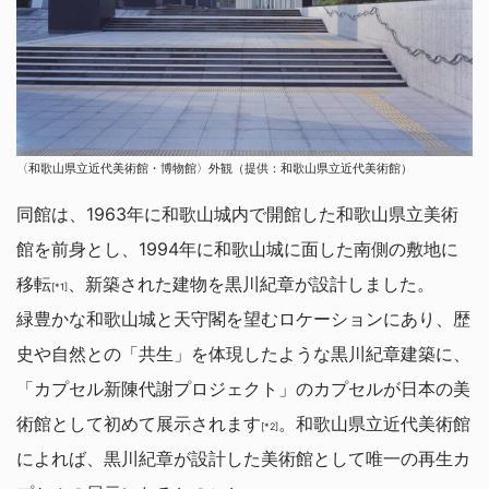
〈和歌山県立近代美術館・博物館〉外観（提供：和歌山県立近代美術館）
同館は、1963年に和歌山城内で開館した和歌山県立美術
館を前身とし、1994年に和歌山城に面した南側の敷地に
移転
、新築された建物を黒川紀章が設計しました。
[*1]
緑豊かな和歌山城と天守閣を望むロケーションにあり、歴
史や自然との「共生」を体現したような黒川紀章建築に、
「カプセル新陳代謝プロジェクト」のカプセルが日本の美
術館として初めて展示されます
。和歌山県立近代美術館
[*2]
によれば、黒川紀章が設計した美術館として唯一の再生カ