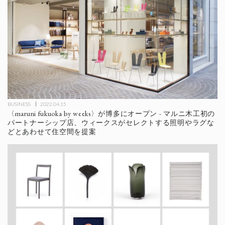
BUSINESS
2022.04.15
〈maruni fukuoka by weeks〉が博多にオープン - マルニ木工初の
パートナーシップ店、ウィークスがセレクトする照明やラグな
どとあわせて住空間を提案