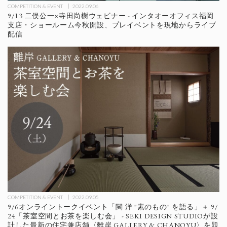
COMPETITION & EVENT
2022.09.06
9/13 二俣公一×寺田尚樹ウェビナー - インタオーオフィス福岡
支店・ショールーム今秋開設、プレイベントを現地からライブ
配信
COMPETITION & EVENT
2022.09.05
9/6オンライントークイベント「関 洋 "素のもの" を語る」＋ 9/
24「茶室空間とお茶を楽しむ会」 - SEKI DESIGN STUDIOが設
計した最新の住宅兼店舗〈離岸 GALLERY & CHANOYU〉を題