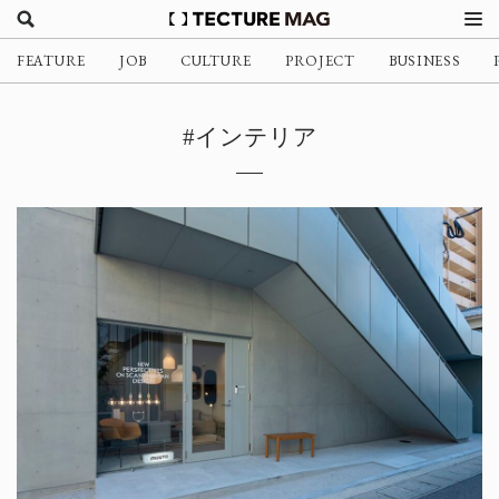
FEATURE
JOB
CULTURE
PROJECT
BUSINESS
#インテリア