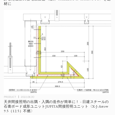
材に
PRODUCT
2022.08.30
天井間接照明の出隅・入隅の造作が簡単に！ - 日建スチールの
石膏ボード成形ユニットJUPITA間接照明ユニット〈X-J-Arrow
9.5（12.5）不燃〉