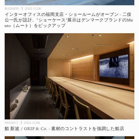
BUSINESS
2022.11.08
インターオフィスの福岡支店・ショールームがオープン - 二俣
公一氏が設計、"ショーケース"展示はデンマークブランドのMu
uto（ムート）をピックアップ
PROJECT
2022.11.08
鮨 新波 / GRIP & Co. - 素材のコントラストを強調した鮨店