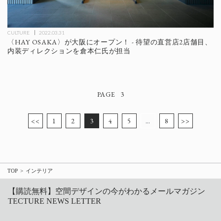
CULTURE
2022.03.31
〈HAY OSAKA〉が大阪にオープン！ - 待望の直営店2店舗目、
内装ディレクションを倉本仁氏が担当
3
<<
1
2
3
4
5
…
8
>>
TOP
インテリア
【購読無料】空間デザインの今がわかるメールマガジン
TECTURE NEWS LETTER