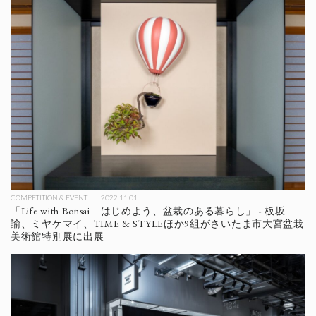
COMPETITION & EVENT
2022.11.01
「Life with Bonsai はじめよう、盆栽のある暮らし」 - 板坂
諭、ミヤケマイ、TIME & STYLEほか9組がさいたま市大宮盆栽
美術館特別展に出展