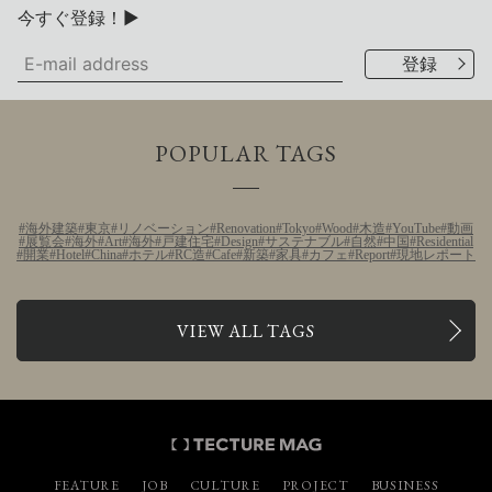
今すぐ登録！▶
POPULAR TAGS
海外建築
東京
リノベーション
Renovation
Tokyo
Wood
木造
YouTube
動画
展覧会
海外
Art
海外
戸建住宅
Design
サステナブル
自然
中国
Residential
開業
Hotel
China
ホテル
RC造
Cafe
新築
家具
カフェ
Report
現地レポート
VIEW ALL TAGS
FEATURE
JOB
CULTURE
PROJECT
BUSINESS