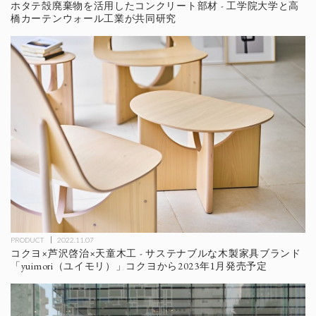
ホタテ殻廃棄物を活用したコンクリート部材 - 工学院大学と高
橋カーテンウォール工業が共同研究
PRODUCT
2022.11.07
コクヨ×芦沢啓治×天童木工 - サステナブルな木製家具ブランド
「yuimori（ユイモリ）」コクヨから2023年1月発売予定