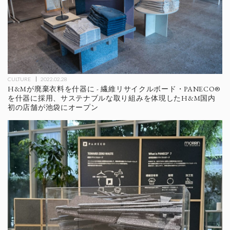
CULTURE
2022.02.28
H&Mが廃棄衣料を什器に - 繊維リサイクルボード・PANECO®
を什器に採用、サステナブルな取り組みを体現したH&M国内
初の店舗が池袋にオープン