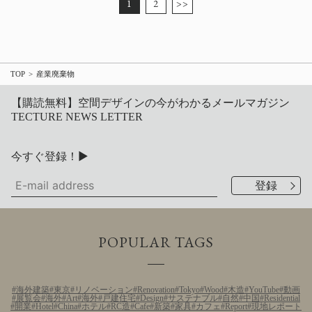
1
2
>>
TOP
産業廃棄物
【購読無料】空間デザインの今がわかるメールマガジン
TECTURE NEWS LETTER
今すぐ登録！▶
POPULAR TAGS
海外建築
東京
リノベーション
Renovation
Tokyo
Wood
木造
YouTube
動画
展覧会
海外
Art
海外
戸建住宅
Design
サステナブル
自然
中国
Residential
開業
Hotel
China
ホテル
RC造
Cafe
新築
家具
カフェ
Report
現地レポート