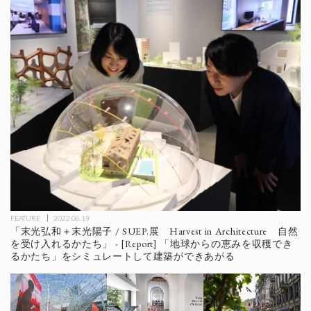
FEATURE
2022.06.19
「末光弘和＋末光陽子 / SUEP.展 Harvest in Architecture 自然
を受け入れるかたち」 - [Report] 「地球からの恵みを収穫でき
るかたち」をシミュレートして建築ができあがる