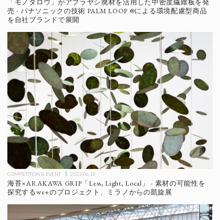
「モノタロウ」がアブラヤシ廃材を活用した中密度繊維板を発
売 - パナソニックの技術 PALM LOOP ®️による環境配慮型商品
を自社ブランドで展開
COMPETITION & EVENT
2023.06.15
海苔×ARAKAWA GRIP「Less, Light, Local」 - 素材の可能性を
探究するwe+のプロジェクト、ミラノからの凱旋展