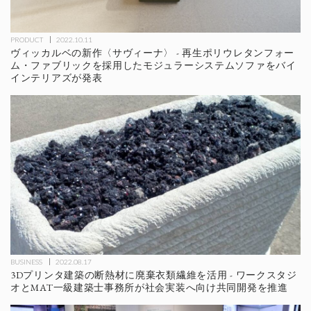
PRODUCT
2022.10.11
ヴィッカルベの新作〈サヴィーナ〉 - 再生ポリウレタンフォー
ム・ファブリックを採用したモジュラーシステムソファをバイ
インテリアズが発表
BUSINESS
2022.08.17
3Dプリンタ建築の断熱材に廃棄衣類繊維を活用 - ワークスタジ
オとMAT一級建築士事務所が社会実装へ向け共同開発を推進