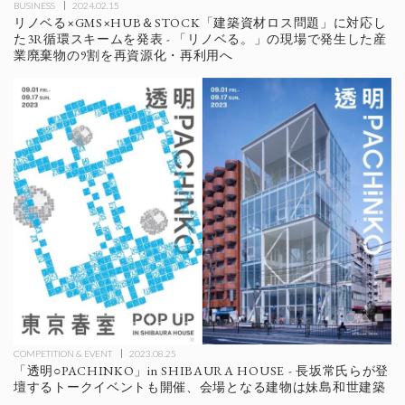
BUSINESS
2024.02.15
リノベる×GMS×HUB＆STOCK「建築資材ロス問題」に対応し
た3R循環スキームを発表 - 「リノベる。」の現場で発生した産
業廃棄物の9割を再資源化・再利用へ
COMPETITION & EVENT
2023.08.25
「透明○PACHINKO」in SHIBAURA HOUSE - 長坂常氏らが登
壇するトークイベントも開催、会場となる建物は妹島和世建築