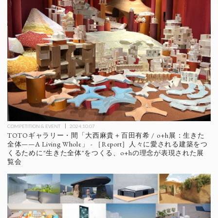
COMPETITION & EVENT
2024.10.07
TOTOギャラリー・間「大西麻貴＋百田有希 / o+h展：⽣きた
全体——A Living Whole」 - ［Report］人々に愛される建築をつ
くるために"⽣きた全体"をつくる、o+hの理念が表現された展
覧会