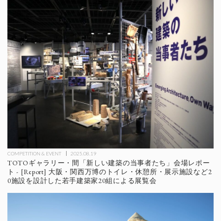
COMPETITION & EVENT
2025.08.19
TOTOギャラリー・間「新しい建築の当事者たち」会場レポー
ト - [Report] 大阪・関西万博のトイレ・休憩所・展示施設など2
0施設を設計した若手建築家20組による展覧会