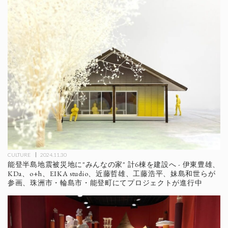
CULTURE
2024.11.30
能登半島地震被災地に"みんなの家" 計6棟を建設へ - 伊東豊雄、
KDa、o+h、EIKA studio、近藤哲雄、工藤浩平、妹島和世らが
参画、珠洲市・輪島市・能登町にてプロジェクトが進行中