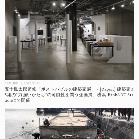
FEATURE
2022.01.31
五十嵐太郎監修「ポストバブルの建築家展」 - [Report] 建築家3
5組の"力強いかたち"の可能性を問う企画展、横浜 BankART Sta
tionにて開催