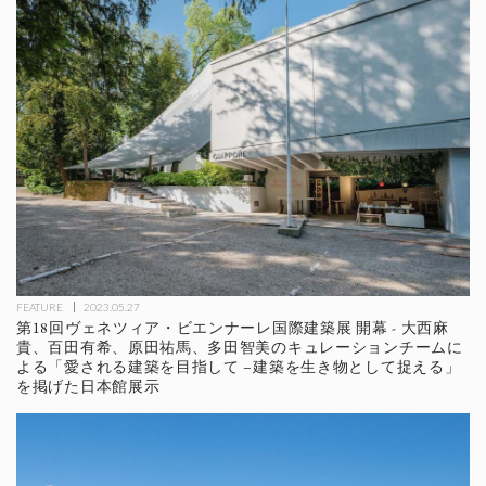
FEATURE
2023.05.27
第18回ヴェネツィア・ビエンナーレ国際建築展 開幕 - 大西麻
貴、百田有希、原田祐⾺、多田智美のキュレーションチームに
よる「愛される建築を目指して –建築を生き物として捉える」
を掲げた日本館展示