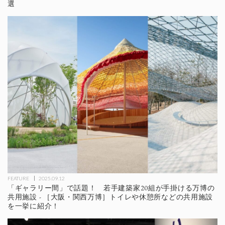
選
FEATURE
2025.09.12
「ギャラリー間」で話題！ 若手建築家20組が手掛ける万博の
共用施設 - ［大阪・関西万博］トイレや休憩所などの共用施設
を一挙に紹介！