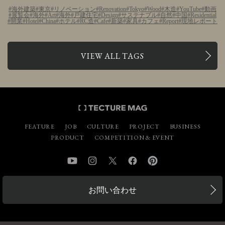
海外建築
東京
リノベーション
Renovation
Tokyo
Wood
木造
YouTube
動画
展覧会
海外
Art
海外
戸建住宅
Design
サステナブル
自然
中国
Residential
開業
Hotel
China
ホテル
RC造
Cafe
新築
家具
カフェ
Report
現地レポート
VIEW ALL TAGS
FEATURE
JOB
CULTURE
PROJECT
BUSINESS
PRODUCT
COMPETITION & EVENT
YouTube
Instagram
Twitter
Facebook
Pinterest
お問い合わせ