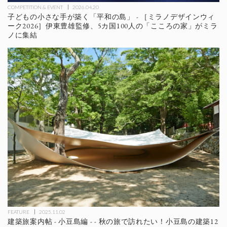
COMPETITION & EVENT
2026.04.20
子どもの小さな手が築く「平和の島」 - ［ミラノデザインウィ
ーク2026］伊東豊雄監修、5カ国100人の「こころの家」がミラ
ノに集結
FEATURE
2025.11.02
建築旅案内帖 - 小豆島編 - - 秋の旅で訪れたい！小豆島の建築12