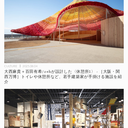
CULTURE
2025.08.04
大西麻貴＋百田有希/o+hが設計した〈休憩所1〉 - ［大阪・関
西万博］トイレや休憩所など、若手建築家が手掛ける施設を紹
介