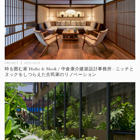
PROJECT
2023.10.31
時を囲む家 Niche & Nook / 中倉康介建築設計事務所 - ニッチと
ヌックをしつらえた古民家のリノベーション