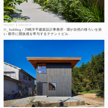
PROJECT
2023.09.19
O_ building / 川嶋洋平建築設計事務所 - 塀が自然の移ろいを拾
い 都市に開放感を寄与するテナントビル