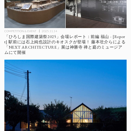
COMPETITION & EVENT
2025.11.14
「ひろしま国際建築祭2025」会場レポート：前編 福山 - [Repor
t] 駅前には石上純也設計のキオスクが登場！ 藤本壮介らによる
「NEXT ARCHITECTURE」展は神勝寺 禅と庭のミュージア
ムにて開催