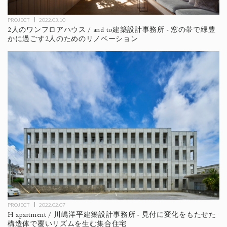
PROJECT
2022.03.10
2人のワンフロアハウス / and to建築設計事務所 - 窓の帯で緑豊
かに過ごす2人のためのリノベーション
PROJECT
2022.02.07
H apartment / 川嶋洋平建築設計事務所 - 見付に変化をもたせた
構造体で覆いリズムを生む集合住宅