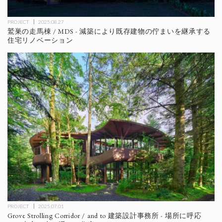
PROJECT
2025.08.27
鷲巣の走馬棟 / MDS - 減築により既存建物の佇まいを継承する
住宅リノベーション
PROJECT
2025.07.01
Grove Strolling Corridor / and to 建築設計事務所 - 場所に呼応