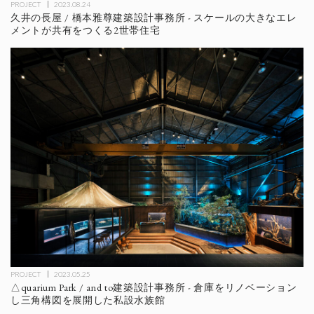
PROJECT
2023.08.24
久井の長屋 / 橋本雅尊建築設計事務所 - スケールの大きなエレ
メントが共有をつくる2世帯住宅
PROJECT
2023.05.25
△quarium Park / and to建築設計事務所 - 倉庫をリノベーション
し三角構図を展開した私設水族館