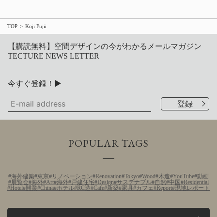
TOP
Koji Fujii
【購読無料】空間デザインの今がわかるメールマガジン
TECTURE NEWS LETTER
今すぐ登録！▶
POPULAR TAGS
海外建築
東京
リノベーション
Renovation
Tokyo
Wood
木造
YouTube
動画
展覧会
海外
Art
海外
戸建住宅
Design
サステナブル
自然
中国
Residential
Hotel
開業
China
ホテル
RC造
Cafe
新築
家具
カフェ
Report
現地レポート