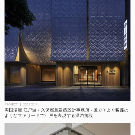
PROJECT
2022.03.31
両国湯屋 江戸遊 / 久保都島建築設計事務所 - 風でそよぐ暖簾の
ようなファサードで江戸を表現する温浴施設