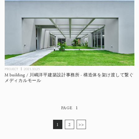
PROJECT
2021.10.25
M building / 川嶋洋平建築設計事務所 - 構造体を架け渡して繋ぐ
メディカルモール
1
1
2
>>