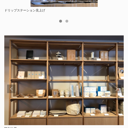
ドリップステーション見上げ
ドリップステーションのカウンター上に設置された照明（シェードの色はこの店なら
ではの赤みを帯びた仕様に）