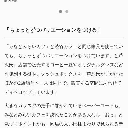
陳列什器
陳列什器（画面奥に既存の柱があるが、バックヤードとの取り合わせで露出を回避し
ている）
「ちょっとずつバリエーションをつける」
「みなとみらいカフェと渋谷カフェと同じ家具を使ってい
ても、ちょっとずつバリエーションをつけています」と芦
沢氏。店舗で販売するコーヒー豆やオリジナルグッズなど
を陳列する棚や、ダッシュボックスも、芦沢氏が手がけた
ほかの2店舗とベースは同じで、設置する空間にあわせて
ディベロップしています。
大きなガラス扉の把手に巻かれているペーパーコードも、
みなとみらいカフェを訪れたことがある人なら「おっ」と
気づくポイントかも。同店の太い円柱まわりで見られるデ