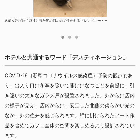
名前を呼ばれて取りに来た客の目の前で注がれるブレンドコーヒー
白井屋カフェオリジナルメニュー「カルダモンスパイスラテ」
白井屋カフェ 限定メニュー ブルーボトルコーヒー×なか又 どらやき「ふわふわ わぬ
き コーヒークリームとあんこ」（包み紙にはエリアマップのイラストが印刷されて
いる）
ホテルと共通するワード「デスティネーション」
COVID-19（新型コロナウイルス感染症）予防の観点もあ
り、出入り口は冬季を除いて開けはなつことを前提に、引
き違いの大きなガラス戸が設置されました。外からは店内
の様子が見え、店内からは、安定した北側の柔らかい光の
なか、外の往来を感じられます。壁に掛けられたアート作
品を含めてカフェ全体の空間を楽しめるよう設計されてい
ます。