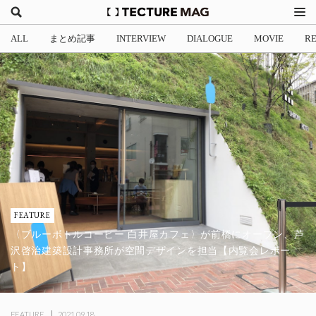
ALL
まとめ記事
INTERVIEW
DIALOGUE
MOVIE
R
FEATURE
〈ブルーボトルコーヒー 白井屋カフェ〉が前橋にオープン、芦
沢啓治建築設計事務所が空間デザインを担当【内覧会レポー
ト】
FEATURE
2021.09.18