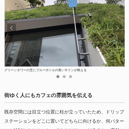
グリーンタワーの芝にブルーボトルの青いサインが映える
店舗名を示す文字はガラス面のカッティング文字だけ
青いボトル表示だけでブルーボトルコーヒーの店舗であることを周知
街ゆく人にもカフェの雰囲気を伝える
既存空間には目立つ位置に柱が立っていたため、ドリップ
ステーションをどこに置いてどちらに向けるか、何パター