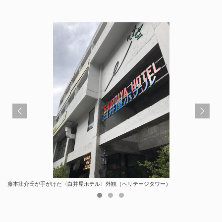
藤本壮介氏が手がけた〈白井屋ホテル〉外観（ヘリテージタワー）
〈白井屋ホテル〉パサージュ
パサージュを抜けた先に〈ブルーボトルコーヒー 白井屋カフェ〉がある