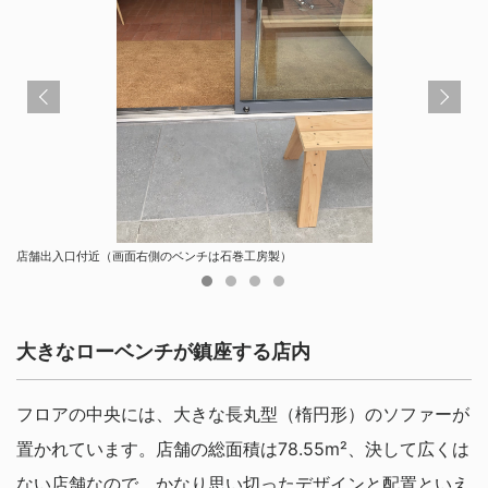
店舗出入口付近（画面右側のベンチは石巻工房製）
家に帰ってきたかのような"おもてなし感"を演出するマット
白井屋カフェ エントランス付近
白井屋カフェ エントランス付近
大きなローベンチが鎮座する店内
フロアの中央には、大きな長丸型（楕円形）のソファーが
置かれています。店舗の総面積は78.55m²、決して広くは
ない店舗なので、かなり思い切ったデザインと配置といえ