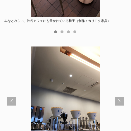
みなとみらい、渋谷カフェにも置かれている椅子（制作：カリモク家具）
飲み残しを受ける部分もマテリアルを統一（みなとみらいカフェではシルバー色の部
カウンターの前面はモールテックスの左官仕上げ。地元・群馬の西澤工業が施工
壁側 ベンチと丸テーブル
分）