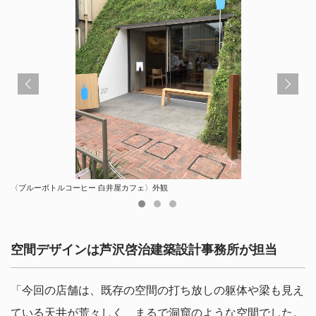
〈ブルーボトルコーヒー 白井屋カフェ〉外観
〈ブルーボトルコーヒー 白井屋カフェ〉外観（内覧会開催時）
開店前のカフェ外観（画面右側：石巻工房のベンチがスタッキングされている）
空間デザインは芦沢啓治建築設計事務所が担当
「今回の店舗は、既存の空間の打ち放しの躯体や梁も見え
ている天井が荒々しく、まるで洞窟のような空間でした。