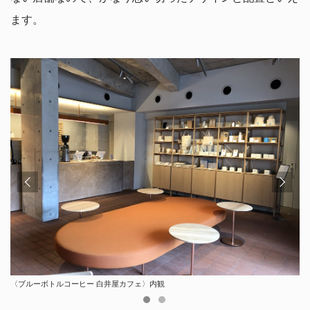
ます。
〈ブルーボトルコーヒー 白井屋カフェ〉内観
ローベンチはカリモク家具製のこの店オリジナル