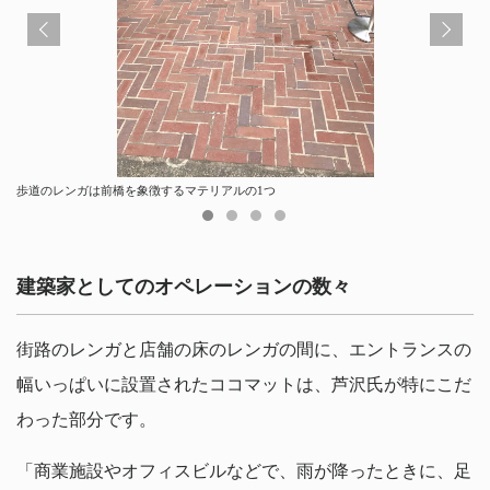
歩道のレンガは前橋を象徴するマテリアルの1つ
白井屋カフェの床仕上げ
馬場川通りに降りる階段の1つ（雨天撮影）
〈白井屋ホテル〉パサージュ（北側からの眺め）
建築家としてのオペレーションの数々
街路のレンガと店舗の床のレンガの間に、エントランスの
幅いっぱいに設置されたココマットは、芦沢氏が特にこだ
わった部分です。
「商業施設やオフィスビルなどで、雨が降ったときに、足