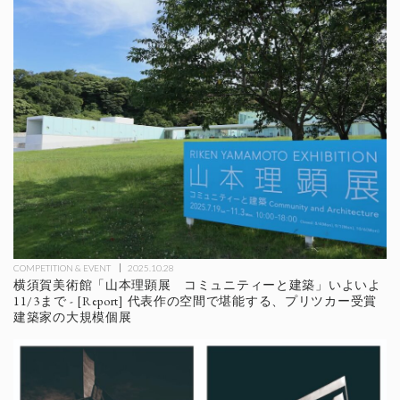
COMPETITION & EVENT
2025.10.28
横須賀美術館「山本理顕展 コミュニティーと建築」いよいよ
11/3まで - [Report] 代表作の空間で堪能する、プリツカー受賞
建築家の大規模個展