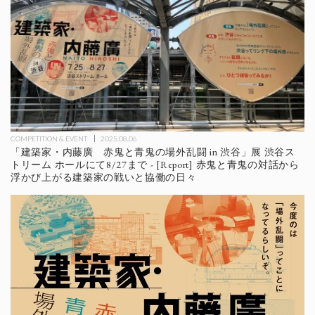
COMPETITION & EVENT
2025.08.06
「建築家・内藤廣 赤鬼と青鬼の場外乱闘 in 渋谷」展 渋谷ス
トリーム ホールにて8/27まで - [Report] 赤鬼と青鬼の対話から
浮かび上がる建築家の戦いと協働の日々