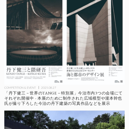
COMPETITION & EVENT
2025.08.27
「丹下健三－世界のTANGE－特別展」今治市内3つの会場にて
それぞれ開催中 - 本展のために制作された広域模型や瀧本幹也
氏が撮り下ろした今治の丹下建築の写真作品などを展示