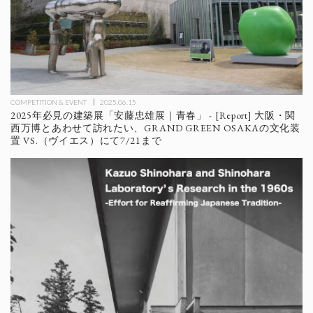
COMPETITION & EVENT
2025.06.15
2025年必見の建築展「安藤忠雄展｜青春」 - [Report] 大阪・関
西万博とあわせて訪れたい、GRAND GREEN OSAKAの文化装
置 VS.（ヴイエス）にて7/21まで