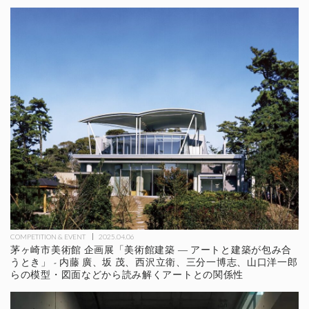
COMPETITION & EVENT
2025.04.06
茅ヶ崎市美術館 企画展「美術館建築 ― アートと建築が包み合
うとき」 - 内藤 廣、坂 茂、西沢立衛、三分一博志、山口洋一郎
らの模型・図面などから読み解くアートとの関係性