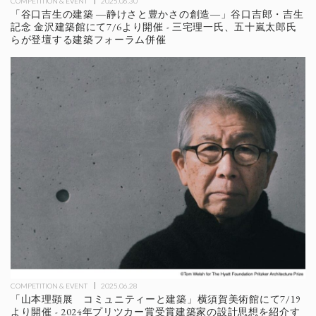
COMPETITION & EVENT
2025.06.30
「谷口吉生の建築 ―静けさと豊かさの創造―」谷口吉郎・吉生
記念 金沢建築館にて7/6より開催 - 三宅理一氏、五十嵐太郎氏
らが登壇する建築フォーラム併催
COMPETITION & EVENT
2025.06.28
「山本理顕展 コミュニティーと建築」横須賀美術館にて7/19
より開催 - 2024年プリツカー賞受賞建築家の設計思想を紹介す