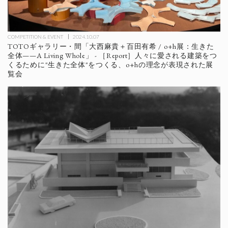
COMPETITION & EVENT
2024.10.07
TOTOギャラリー・間「大西麻貴＋百田有希 / o+h展：⽣きた
全体——A Living Whole」 - ［Report］人々に愛される建築をつ
くるために"⽣きた全体"をつくる、o+hの理念が表現された展
覧会