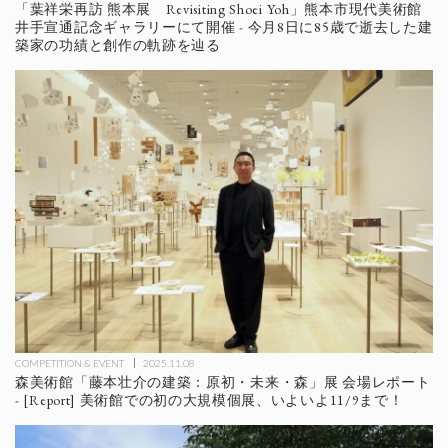
「葉祥栄再訪 熊本展 Revisiting Shoei Yoh」熊本市現代美術館
井手宣通記念ギャラリーにて開催 - 今月8日に85歳で逝去した建
築家の功績と創作の軌跡を辿る
COMPETITION & EVENT
2025.11.08
森美術館「藤本壮介の建築：原初・未来・森」展 会場レポート
- [Report] 美術館での初の大規模個展、いよいよ11/9まで！