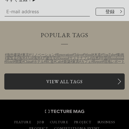
POPULAR TAGS
海外建築
東京
リノベーション
Renovation
Tokyo
Wood
木造
YouTube
動画
展覧会
海外
Art
海外
戸建住宅
Design
サステナブル
自然
中国
Residential
Hotel
開業
China
ホテル
RC造
Cafe
新築
家具
カフェ
Report
現地レポート
VIEW ALL TAGS
FEATURE
JOB
CULTURE
PROJECT
BUSINESS
PRODUCT
COMPETITION & EVENT