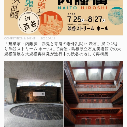
COMPETITION & EVENT
2025.07.19
「建築家・内藤廣 赤鬼と青鬼の場外乱闘 in 渋谷」展 7/25よ
り渋谷ストリーム ホールにて開催 - 島根県立石見美術館での大
規模個展を大規模再開発が進行中の渋谷の地にて再構築