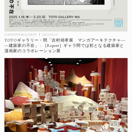
COMPETITION & EVENT
2025.01.19
TOTOギャラリー・間「吉村靖孝展 マンガアーキテクチャ―
―建築家の不在」 - ［Report］ギャラ間では初となる建築家と
漫画家のコラボレーション展