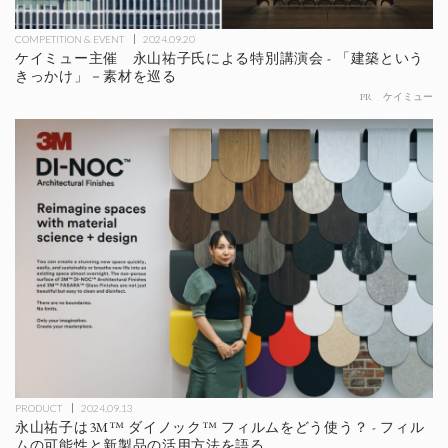
COMPETITION & EVENT
2024.09.20
ケイミュー主催 永山祐子氏による特別講演会 - 「建築という
きっかけ」－素材を巡る
PR
ケイミュー
PRODUCT
2024.09.13
永山祐子は3M™ ダイノック™ フィルムをどう使う？ - フィル
ムの可能性と新製品の活用方法を語る