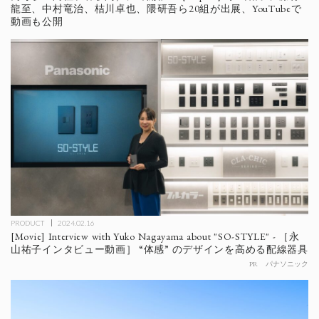
龍至、中村竜治、桔川卓也、隈研吾ら20組が出展、YouTubeで
動画も公開
PRODUCT
2024.02.16
[Movie] Interview with Yuko Nagayama about "SO-STYLE" - ［永
山祐子インタビュー動画］ “体感” のデザインを高める配線器具
PR
パナソニック