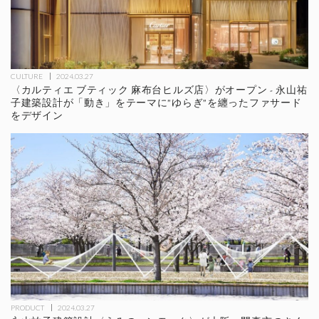
CULTURE
2024.03.27
〈カルティエ ブティック 麻布台ヒルズ店〉がオープン - 永山祐
子建築設計が「動き」をテーマに"ゆらぎ"を纏ったファサード
をデザイン
PRODUCT
2024.03.27