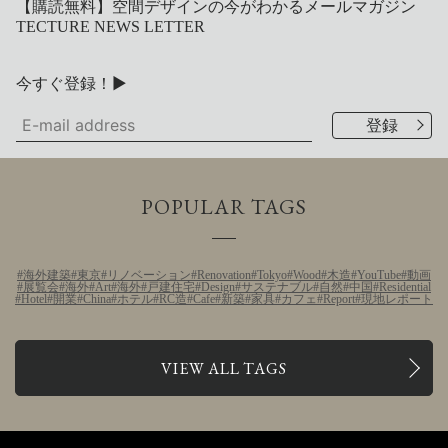
【購読無料】空間デザインの今がわかるメールマガジン
TECTURE NEWS LETTER
今すぐ登録！▶
POPULAR TAGS
海外建築
東京
リノベーション
Renovation
Tokyo
Wood
木造
YouTube
動画
展覧会
海外
Art
海外
戸建住宅
Design
サステナブル
自然
中国
Residential
Hotel
開業
China
ホテル
RC造
Cafe
新築
家具
カフェ
Report
現地レポート
VIEW ALL TAGS