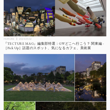
FEATURE
2024.05.02
『TECTURE MAG』編集部特選：GWどこへ行こう？ 関東編 -
［Pick Up］話題のスポット、気になるカフェ、美術展