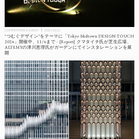
COMPETITION & EVENT
2024.10.21
"つむぐデザイン"をテーマに「Tokyo Midtown DESIGN TOUCH
2024」開催中、11/4まで - [Report] クマタイチ氏が芝生広場、
ALTEMYの津川恵理氏がガーデンにてインスタレーションを展
開