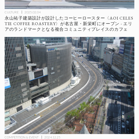
CULTURE
2025.02.04
永山祐子建築設計が設計したコーヒーロースター〈AOI CELES
TIE COFFEE ROASTERY〉が名古屋・新栄町にオープン - エリ
アのランドマークとなる複合コミュニティプレイスのカフェ
COMPETITION & EVENT
2024.12.25