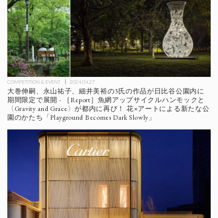
COMPETITION & EVENT
2024.04.27
大巻伸嗣、永山祐子、細井美裕の3氏の作品が日比谷公園内に
期間限定で展開 - ［Report］魚網アップサイクルハンモックと
〈Gravity and Grace〉が都内に再び！ 花×アートによる新たな公
園のかたち「Playground Becomes Dark Slowly」