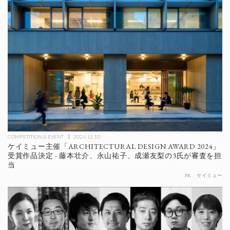
COMPETITION & EVENT
2024.12.10
ケイミュー主催「ARCHITECTURAL DESIGN AWARD 2024」
受賞作品決定 - 藤本壮介、永山祐子、成瀬友梨の3氏が審査を担
当
PR
ケイミュー