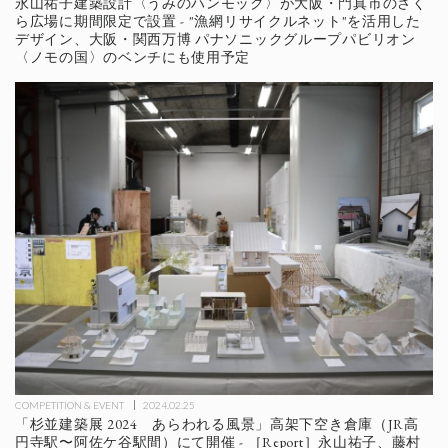
永山祐子建築設計〈うみのハンモック〉が大阪・門真市のさく
ら広場に期間限定で設置 - "漁網リサイクルネット"を活用した
デザイン、大阪・関西万博 パナソニックグループパビリオン
〈ノモの国〉のベンチにも使用予定
COMPETITION & EVENT
2024.02.25
「杉並建築展 2024 あらわれる風景」高架下空き倉庫（JR高
円寺駅〜阿佐ケ谷駅間）にて開催 - ［Report］永山祐子、藤村