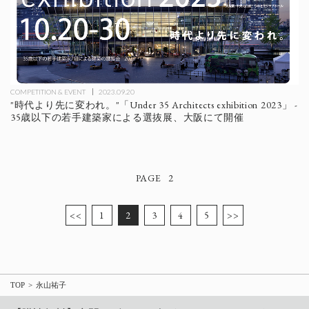
COMPETITION & EVENT
2023.09.20
"時代より先に変われ。"「Under 35 Architects exhibition 2023」 -
35歳以下の若手建築家による選抜展、大阪にて開催
2
<<
1
2
3
4
5
>>
TOP
永山祐子