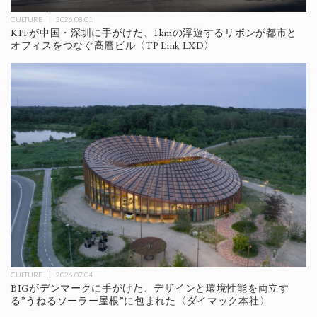
CULTURE
2026.08.01
KPFが中国・深圳に手がけた、1kmの浮遊するリボンが都市と
オフィスをつなぐ高層ビル〈TP Link LXD〉
CULTURE
2026.07.04
BIGがデンマークに手がけた、デザインと環境性能を両立す
る”うねるソーラー屋根”に包まれた〈ダイマック本社〉