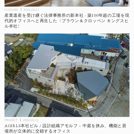
CULTURE
2026.02.21
産業遺産を受け継ぐ法律事務所の新本社 - 築100年超の工場を現
代的オフィスへと再生した〈ブラウン＆クロッペン キングスヒ
ル本社〉
PROJECT
2026.02.12
AGIRLS本社ビル / 設計組織アモルフ – 中庭を挟み、機能と居
場所が立体的に交錯するオフィス