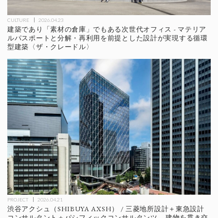
CULTURE
2026.04.23
建築であり「素材の倉庫」でもある次世代オフィス - マテリア
ルパスポートと分解・再利用を前提とした設計が実現する循環
型建築〈ザ・クレードル〉
PROJECT
2026.04.21
渋谷アクシュ（SHIBUYA AXSH） / 三菱地所設計＋東急設計
コンサルタント＋パシフィックコンサルタンツ – 建物を貫き交