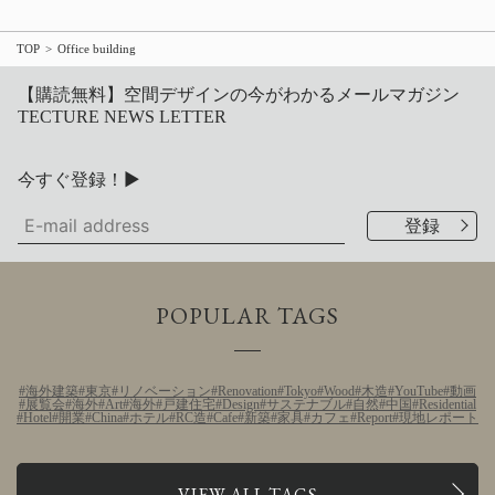
TOP
Office building
【購読無料】空間デザインの今がわかるメールマガジン
TECTURE NEWS LETTER
今すぐ登録！▶
POPULAR TAGS
海外建築
東京
リノベーション
Renovation
Tokyo
Wood
木造
YouTube
動画
展覧会
海外
Art
海外
戸建住宅
Design
サステナブル
自然
中国
Residential
Hotel
開業
China
ホテル
RC造
Cafe
新築
家具
カフェ
Report
現地レポート
VIEW ALL TAGS