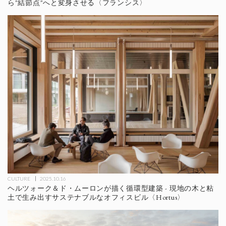
ら"結節点"へと変身させる〈フランシス〉
CULTURE
2025.10.16
ヘルツォーク＆ド・ムーロンが描く循環型建築 - 現地の木と粘
土で生み出すサステナブルなオフィスビル〈Hortus〉