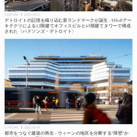
CULTURE
2025.10.21
デトロイトの記憶を織り込む新ランドマークが誕生 - SHoPアー
キテクツによる12階建てオフィスビルと45階建てタワーで構成
された〈ハドソンズ・デトロイト〉
CULTURE
2025.10.18
都市をつなぐ建築の再生 - ウィーンの地区を分断する"障壁"か