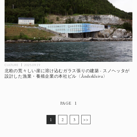
CULTURE
2025.09.19
北欧の荒々しい崖に溶け込むガラス張りの建築 - スノヘッタが
設計した漁業・養殖企業の本社ビル〈Ånderkleiva〉
1
1
2
3
>>