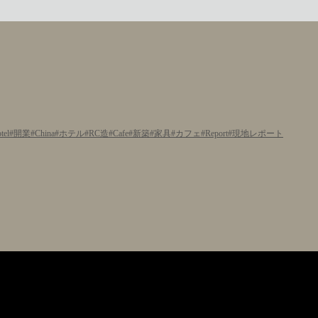
tel
開業
China
ホテル
RC造
Cafe
新築
家具
カフェ
Report
現地レポート