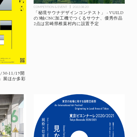
COMPETITION & EVENT
2022.08.20
「秘境サウナデザインコンテスト」 - VUILD
の3軸CNC加工機でつくるサウナ、優秀作品
2点は宮崎県椎葉村内に設置予定
-11/19開
OLS」展ほか多彩