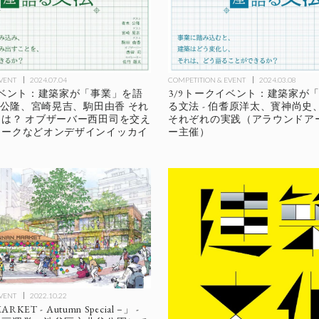
EVENT
2024.07.04
COMPETITION & EVENT
2024.03.08
イベント：建築家が「事業」を語
3/9トークイベント：建築家が
青木公隆、宮崎晃吉、駒田由香 それ
る文法 - 伯耆原洋太、寳神尚史
は？ オブザーバー西田司を交え
それぞれの実践（アラウンドア
トークなどオンデザインイッカイ
ー主催）
EVENT
2022.10.22
RKET - Autumn Special –」 -