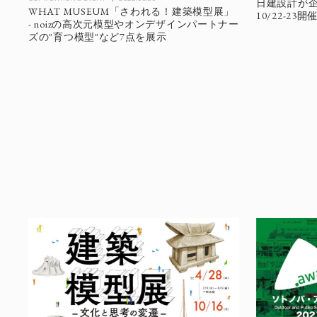
日建設計が
WHAT MUSEUM「さわれる！建築模型展」
10/22-23開
- noizの高次元模型やオンデザインパートナー
ズの"育つ模型"など7点を展示