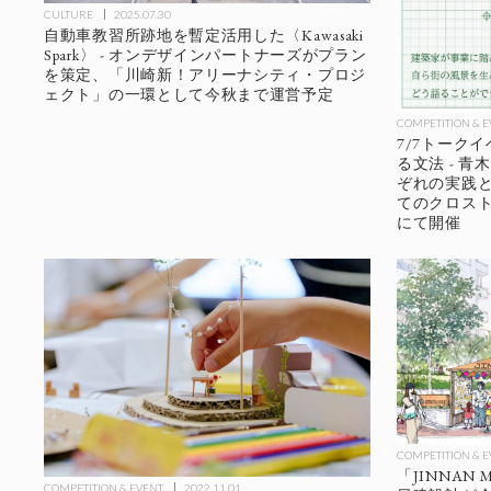
CULTURE
2025.07.30
自動車教習所跡地を暫定活用した〈Kawasaki
Spark〉 - オンデザインパートナーズがプラン
を策定、「川崎新！アリーナシティ・プロジ
ェクト」の一環として今秋まで運営予定
COMPETITION & 
7/7トーク
る文法 - 
ぞれの実践と
てのクロス
にて開催
COMPETITION & 
「JINNAN MA
COMPETITION & EVENT
2022.11.01