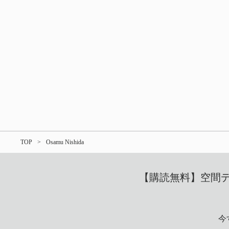
TOP
Osamu Nishida
【購読無料】空間デザ
今