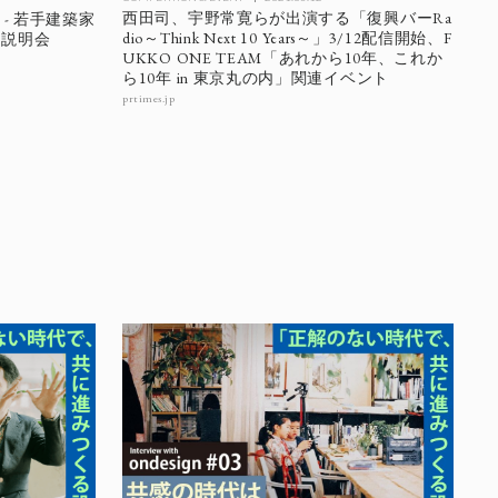
西田司、宇野常寛らが出演する「復興バーRa
 - 若手建築家
dio～Think Next 10 Years～」3/12配信開始、F
と説明会
UKKO ONE TEAM「あれから10年、これか
ら10年 in 東京丸の内」関連イベント
prtimes.jp