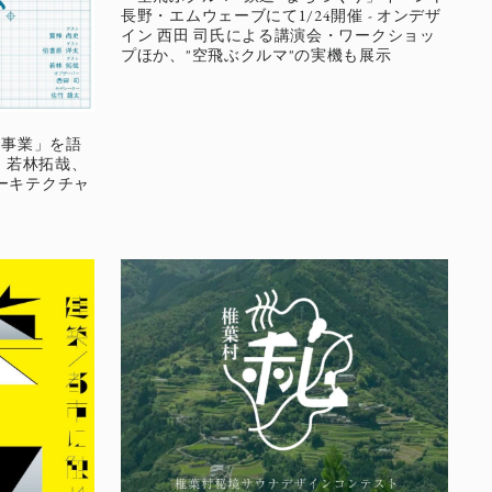
長野・エムウェーブにて1/24開催 - オンデザ
イン 西田 司氏による講演会・ワークショッ
プほか、"空飛ぶクルマ"の実機も展示
「事業」を語
、若林拓哉、
ーキテクチャ