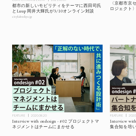
〈京都市京
都市の新しいモビリティをテーマに西田司氏
ロジェクト
とLuup 岡井大輝氏が3/10オンライン対談
citylabtokyo.jp
FEATURE
2020.08.20
FEATURE
2020
Interview with ondesign - #02 プロジェクトマ
Interview w
ネジメントはチームにまかせる
集合知を培