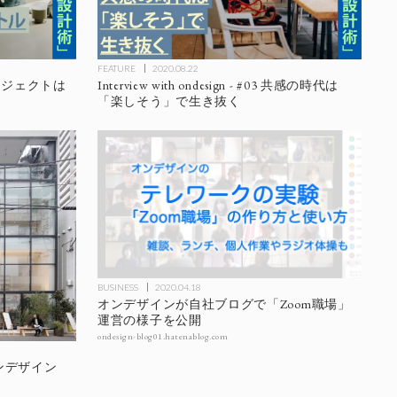
FEATURE
2020.08.22
04 プロジェクトは
Interview with ondesign - #03 共感の時代は
「楽しそう」で生き抜く
BUSINESS
2020.04.18
オンデザインが自社ブログで「Zoom職場」
運営の様子を公開
ondesign-blog01.hatenablog.com
/ オンデザイン