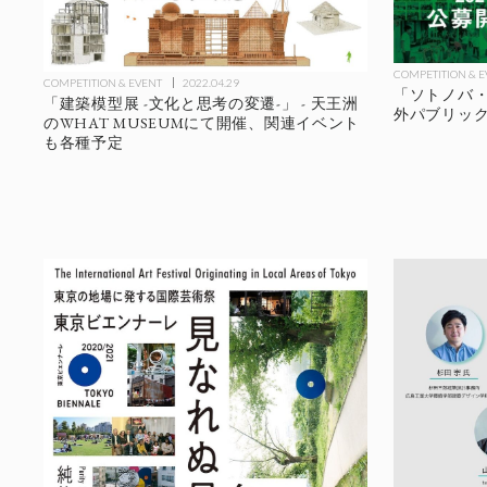
COMPETITION & 
COMPETITION & EVENT
2022.04.29
「ソトノバ・ア
「建築模型展 -文化と思考の変遷-」 - 天王洲
外パブリッ
のWHAT MUSEUMにて開催、関連イベント
も各種予定