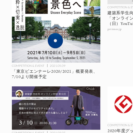
COMPETITION & 
建築系学生向
「オンライン卒
（日）YouT
prtimes.jp
COMPETITION & EVENT
2021.05.09
「東京ビエンナーレ2020/2021」概要発表、
7/10より開催予定
COMPETITION & 
2020年度グッ
COMPETITION & EVENT
2021.03.07