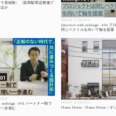
セラ美術館〉〈延岡駅周辺整備プ
〉ほか
FEATURE
2020.08.24
Interview with ondesign - #
同じベクトルを向いて軸を提案
.08.18
PROJECT
2020.05.23
ith ondesign - #01 パートナー制で
Hama House - Hama House 
い一歩進む