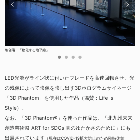
落合陽⼀「物化する地平線」
ブレードが高速回転中
高速回転中のブレードに映像が投影され、人は光の残像を見ている
画面左：落合陽⼀氏
LED光源がライン状に付いたブレードを高速回転させ、光
の残像によって映像を映し出す3Dホログラムサイネージ
「3D Phantom」を使用した作品（協賛：Life is
Style）。
なお、「3D Phantom®︎」を使った作品は、「北九州未来
創造芸術祭 ART for SDGs 真のゆたかさのために」にも
出展されています
（現在はCOVID-19拡大防止のため臨時休館