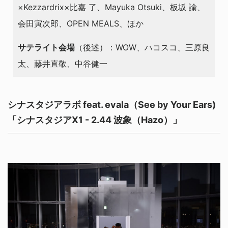
×Kezzardrix×⽐嘉 了、Mayuka Otsuki、板坂 諭、
会田寅次郎、OPEN MEALS、ほか
サテライト会場
（後述）：WOW、ハコスコ、三原良
太、藤井直敬、中谷健一
シナスタジアラボ feat. evala（See by Your Ears)
「シナスタジアX1 - 2.44 波象（Hazo）」