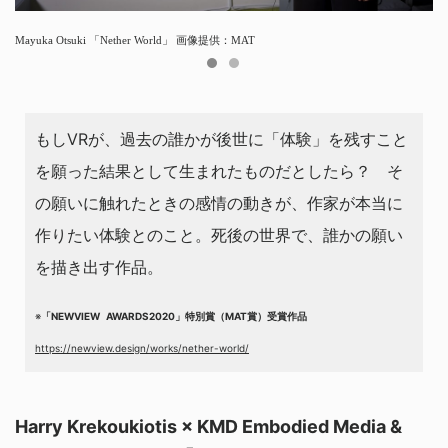
Mayuka Otsuki 「Nether World」 画像提供：MAT
作品について説明するMayuka Otsuki 氏
もしVRが、過去の誰かが後世に「体験」を残すこと
を願った結果として⽣まれたものだとしたら？ そ
の願いに触れたときの感情の動きが、作家が本当に
作りたい体験とのこと。死後の世界で、誰かの願い
を描き出す作品。
※
「NEWVIEW AWARDS2020」特別賞（MAT賞）受賞作品
https://newview.design/works/nether-world/
Harry Krekoukiotis × KMD Embodied Media &