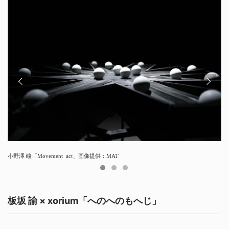
⼩野澤 峻「Movement act」画像提供：MAT
「Movement act」をセッティング中の⼩野澤 峻氏
手前：「Movement act」
板坂 諭 × xorium「へのへのもへじ」