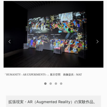
「HUMANITY - AR EXPERIMENTS -」展示空間 画像提供：MAT
六本⽊ヒルズ・森タワー前広場「66プラザ」に大勢のヒューマン（人間）が出現し
作品にはそれぞれコンセプトや参画者全員の氏名がわかる作家クレジットのパネルが
作品について説明する中村勇吾氏、本作品では映像ディレクションを担当
ているアプリ画面
掲示されている
拡張現実・AR（Augmented Reality）の実験作品。