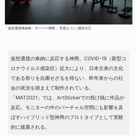
「仮想通貨奉納祭・サーバー神輿」 市原えつこ×渡井⼤⼰
仮想通貨の奉納に反応する神輿。COVID-19（新型コ
ロナウイルス感染症）拡大により、日本古来の文化
である祭りを自粛せざるを得ない、昨年来からの社
会の状況を踏まえて制作されている。
「MAT2021」では、ArtStickerでの投げ銭に作品が
反応。モニターの中のバーチャル空間にも影響を及
ぼすハイブリッド型神輿のプロトタイプとして実験
的に披露される。