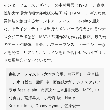
インターフェースデザイナーの中村勇吾（1970-）、慶應
義塾大学環境情報学部教授の脇田 玲（1974-）、新たな聴
覚体験を創出するサウンドアーティスト・evalaを迎え
た、旧ライゾマティクス出身のメンバーで構成されるシナ
スタジアラボなど、MATの常連作家も作品を披露。最先端
のアートや映像、音楽、パフォーマンス、トークショーな
どを開催、リアルとオンラインを組み合わせたハイブリッ
ドな展覧会となっています。
参加アーティスト
（六本木会場、順不同）：落合陽
⼀、水口哲也、脇田 玲、⻄條鉄太郎、シナスタジア
ラボ feat. evala、市原えつこ×渡井大己、MES、中
村勇吾、南澤孝太、⼩野澤 峻、Harry
Krekoukiotis、Danny Hynds、笠原俊⼀