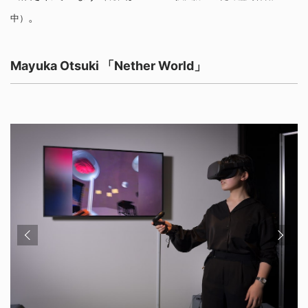
。
中）
Mayuka Otsuki 「Nether World」