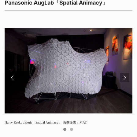
Panasonic AugLab「Spatial Animacy」
Harry Krekoukiotis「Spatial Animacy」 画像提供：MAT
Harry Krekoukiotis「Spatial Animacy」 画像提供：MAT