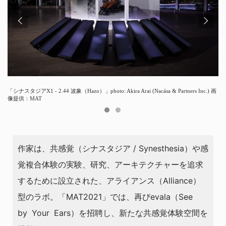
「シナスタジアX1 - 2.44 波象（Hazo）」photo: Akira Arai (Nacása & Partners Inc.) 画
「シナスタジアX1 - 2.44 波象（Hazo）」photo: Akira Arai (Nacása & Partners Inc.) 画
像提供：MAT
像提供：MAT
作家は、共感覚（シナスタジア / Synesthesia）や感
覚複合体験の実験、研究、アーキテクチャーを追求
するために設⽴された、アライアンス（Alliance）
型のラボ。「MAT2021」では、再びevala（See
by Your Ears）を招聘し、新たな共感覚体験空間を