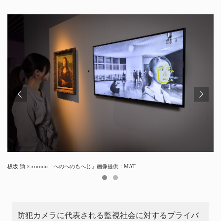
板坂 諭 × xorium「へのへのもへじ」画像提供：MAT
作品について説明中の板坂氏
防犯カメラに代表される監視社会に対するプライバ