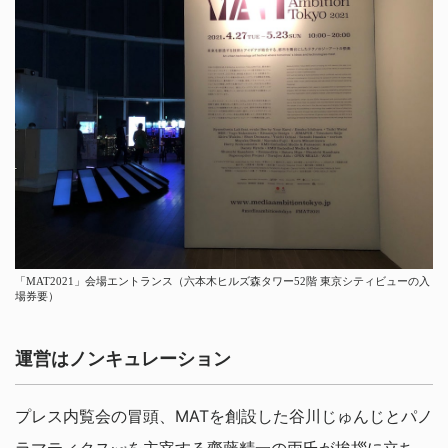
「MAT2021」会場エントランス（六本木ヒルズ森タワー52階 東京シティビューの入
場券要）
運営はノンキュレーション
プレス内覧会の冒頭、MATを創設した谷川じゅんじとパノ
ラマティクス
を主宰する齋藤精一の両氏が挨拶に立ち、