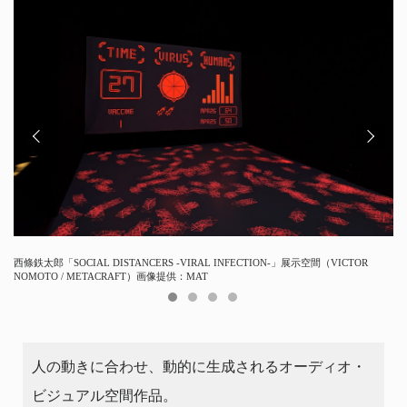
⻄條鉄太郎「SOCIAL DISTANCERS -VIRAL INFECTION-」展示空間（VICTOR
ウイルス発生イメージ（フィールドに入った人の足元に輪が生じている）
角状のウイルスが拡散していく様子
増え続けるウイルスに対処し、ワクチンで抑制するイメージのビジュアル
NOMOTO / METACRAFT）画像提供：MAT
⼈の動きに合わせ、動的に⽣成されるオーディオ・
ビジュアル空間作品。