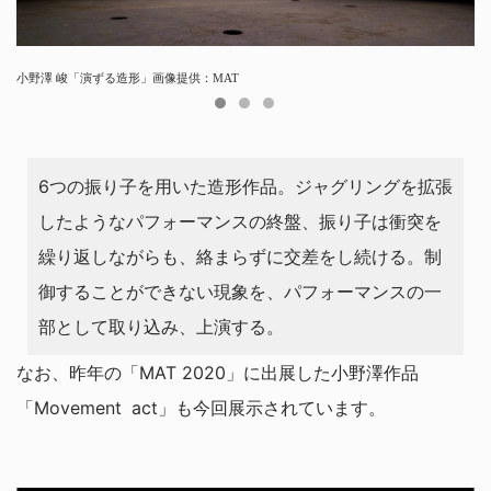
⼩野澤 峻「演ずる造形」画像提供：MAT
⼩野澤 峻「演ずる造形」画像提供：MAT
「演ずる造形」について説明する⼩野澤 峻氏
6つの振り⼦を⽤いた造形作品。ジャグリングを拡張
したようなパフォーマンスの終盤、振り⼦は衝突を
繰り返しながらも、絡まらずに交差をし続ける。制
御することができない現象を、パフォーマンスの⼀
部として取り込み、上演する。
なお、昨年の「MAT 2020」に出展した⼩野澤作品
「Movement act」も今回展⽰されています。