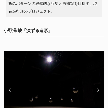
折のパターンの網羅的な収集と再構築を⽬指す、現
在進⾏形のプロジェクト。
⼩野澤 峻「演ずる造形」