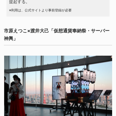
提起する。
※利用は、公式サイトより事前登録が必要
市原えつこ×渡井⼤⼰「仮想通貨奉納祭・サーバー
神輿」