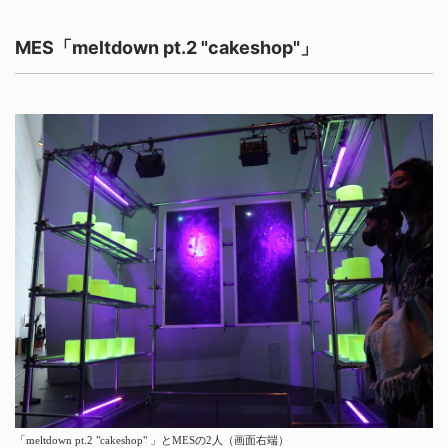
MES「meltdown pt.2 "cakeshop"」
「meltdown pt.2 "cakeshop" 」とMESの2人（画面右端）