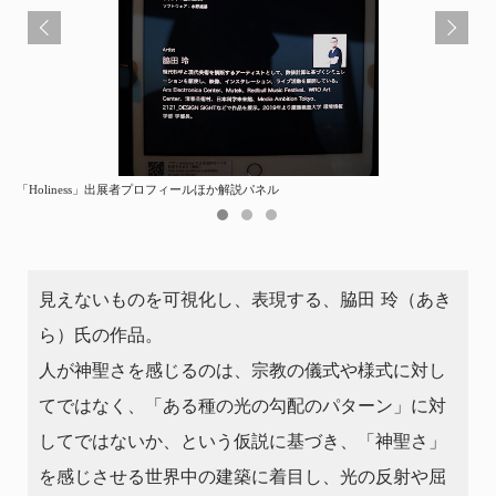
「Holiness」出展者プロフィールほか解説パネル
脇⽥ 玲「Holiness」photo: 津島岳央 画像提供：MAT
「Holiness」展示ブース内
見えないものを可視化し、表現する、脇⽥ 玲（あき
ら）氏の作品。
⼈が神聖さを感じるのは、宗教の儀式や様式に対し
てではなく、「ある種の光の勾配のパターン」に対
してではないか、という仮説に基づき、「神聖さ」
を感じさせる世界中の建築に着⽬し、光の反射や屈